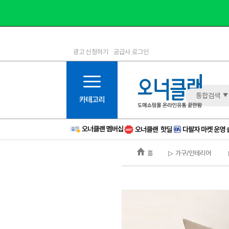
광고 신청하기
공급사 로그인
1등급
11등급
2등급
12등급
3등급
13등급
통합검색
4등급
14등급
5등급
15등급
6등급
16등급
홈
▷ 가구/인테리어
7등급
17등급
8등급
신규
9등급
주의
10등급
BAD