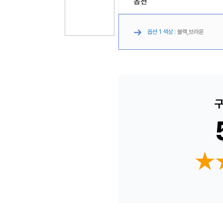
옵션
옵션 1 색상 :
블랙,브라운
구
★
★