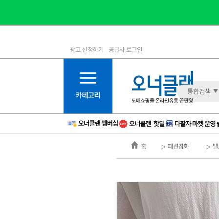
광고 신청하기
공급사 로그인
1등급
11등급
2등급
12등급
3등급
13등급
통합검색
4등급
14등급
5등급
15등급
6등급
16등급
홈
▷ 패션잡화
▷ 벨
7등급
17등급
8등급
신규
9등급
주의
10등급
BAD