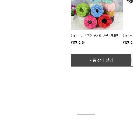
키밍 코너보호대 모서리쿠션 코너안전가드
회원 전용
회원 
제품 상세 설명