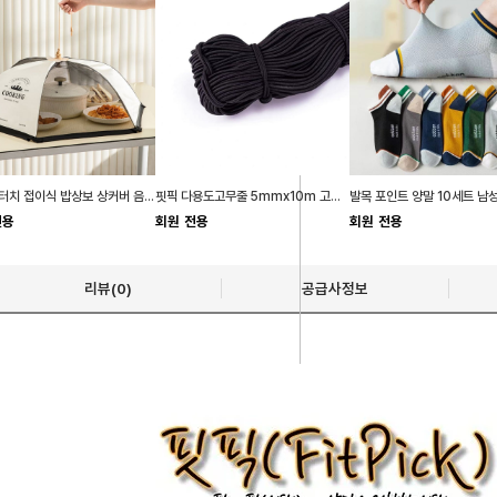
핏픽 원터치 접이식 밥상보 상커버 음식덮개 반찬커버
핏픽 다용도고무줄 5mmx10m 고무밴드 부자재 탄력 고무끈
전용
회원 전용
회원 전용
리뷰(0)
공급사정보