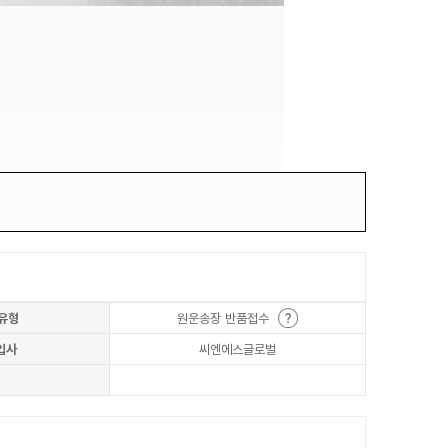
유형
원운송장 반품접수
입사
씨엔에스글로벌