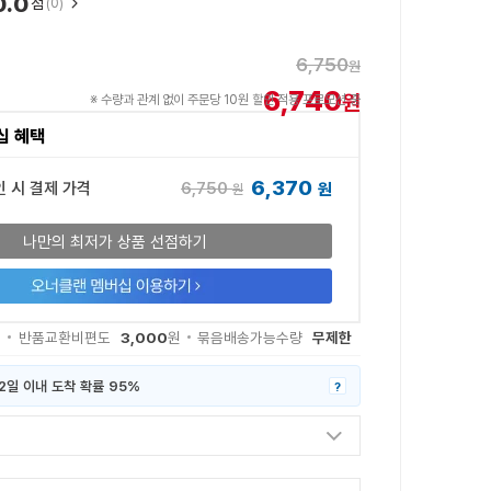
0.0
점
(0)
6,750
원
6,740
원
※ 수량과 관계 없이 주문당 10원 할인 적용 프로모션 중
십 혜택
6,370
6,750
인 시 결제 가격
원
원
나만의 최저가 상품 선점하기
3,000
무제한
원
반품교환비편도
원
묶음배송가능수량
2일 이내 도착 확률 95%
?