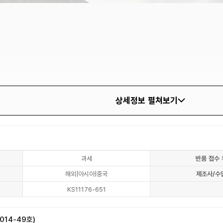
상세정보 펼쳐보기
과세
반품 접수 
해외|아시아|중국
제조사/수
KS11176-651
14-49호)