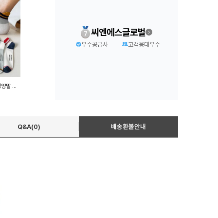
씨엔에스글로벌
우수공급사
고객응대우수
발목 포인트 양말 10세트 남성양말 단목양말 사계절양말
Q&A(0)
배송환불안내