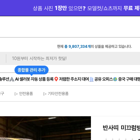
 1장만 
 무료 제
상품 사진
있으면❓ 모델컷/쇼츠까지
현재
총 9,807,334개
의 상품을 제공하고 있습니다.
공구
▷ 안전용품
▷ 기타안전용품
반사띠 미끄럼방