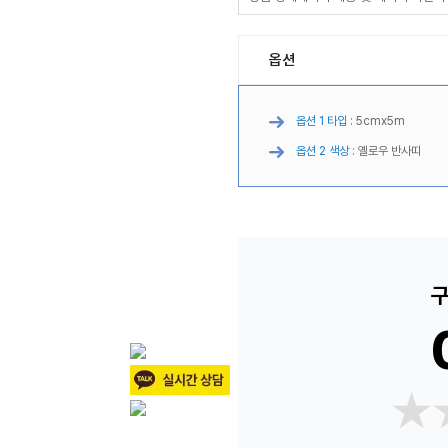
옵션
옵션 1 타입 :
5cmx5m
옵션 2 색상 :
옐로우 반사띠
구
★
★