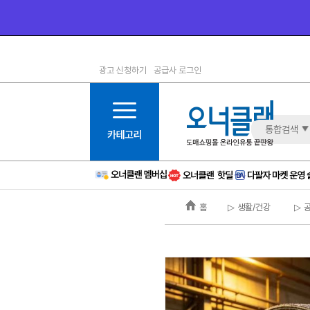
광고 신청하기
공급사 로그인
1등급
11등급
2등급
12등급
3등급
13등급
통합검색
4등급
14등급
5등급
15등급
6등급
16등급
홈
▷ 생활/건강
▷ 
7등급
17등급
8등급
신규
9등급
주의
10등급
BAD