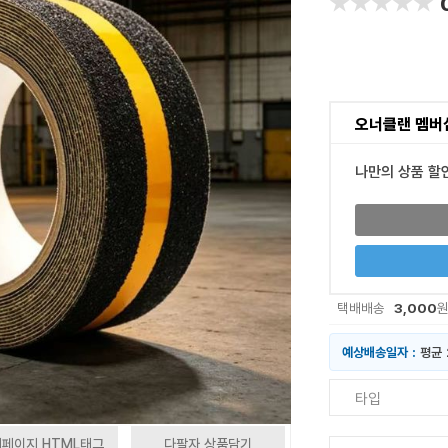
★★★★★
★★★★★
오너클랜 멤버
나만의 상품 할
3,000
택배배송
예상배송일자 :
평균 
타입
페이지 HTML태그
다팔자 상품담기