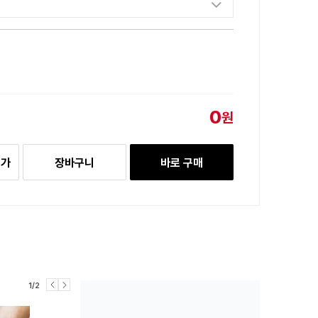
0
원
추가
장바구니
바로 구매
1/2