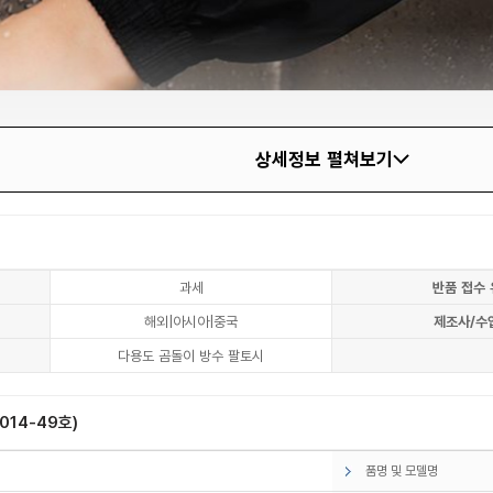
상세정보 펼쳐보기
과세
반품 접수 
해외|아시아|중국
제조사/수
다용도 곰돌이 방수 팔토시
14-49호)
품명 및 모델명