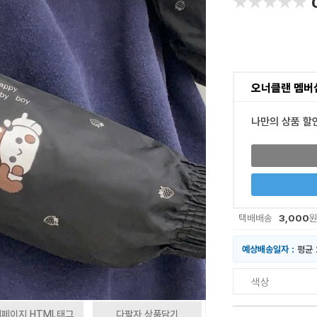
★★★★★
★★★★★
오너클랜 멤버
나만의 상품 할
3,000
택배배송
예상배송일자 :
평균 
색상
페이지 HTML태그
다팔자 상품담기