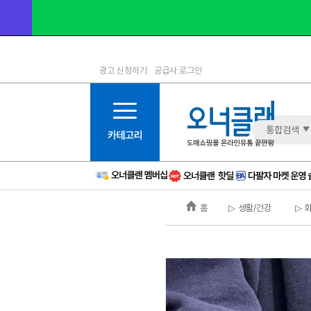
광고 신청하기
공급사 로그인
1등급
11등급
2등급
12등급
3등급
13등급
통합검색
4등급
14등급
5등급
15등급
6등급
16등급
홈
▷ 생활/건강
▷ 
7등급
17등급
8등급
신규
9등급
주의
10등급
BAD