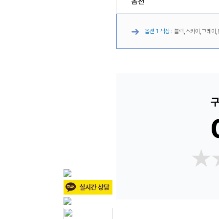
옵션
옵션 1 색상 :
블랙,스카이,그레이,
구
★
★