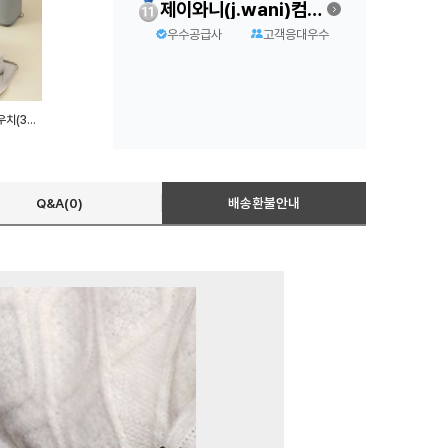
제이와니(j.wani)컴퍼니
우수공급사
고객응대우수
패브릭 여행용 신발주머니 파우치(3가지색상)
Q&A(0)
배송환불안내