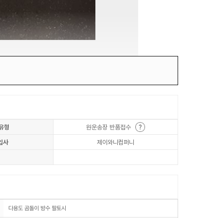
유형
원운송장 반품접수
입사
제이와니컴퍼니
다용도 곰돌이 방수 팔토시