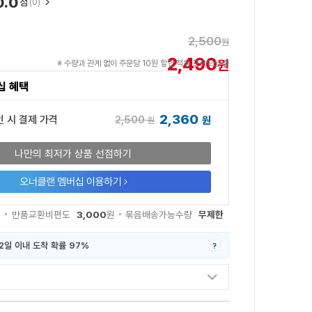
0.0
점
(0)
2,500
원
2,490
원
※ 수량과 관계 없이 주문당 10원 할인 적용 프로모션 중
십 혜택
2,360
2,500
인 시 결제 가격
원
원
나만의 최저가 상품 선점하기
3,000
무제한
원
반품교환비편도
원
묶음배송가능수량
2일 이내 도착 확률 97%
?