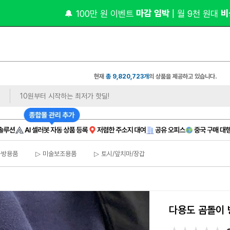
 마감 임박 
 비상주 
🔔 100만 원 이벤트
| 월 9천 원대
현재
총 9,820,723개
의 상품을 제공하고 있습니다.
화방용품
▷ 미술보조용품
▷ 토시/앞치마/장갑
다용도 곰돌이 