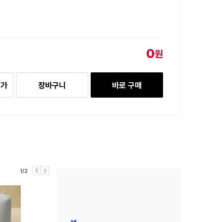
0
원
추가
장바구니
바로 구매
1/2