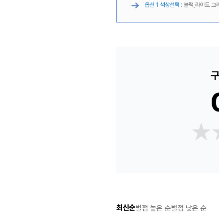
옵션 1 색상선택 :
블랙,라이트 그
구
★
★
최신순
별점 높은 순
별점 낮은 순