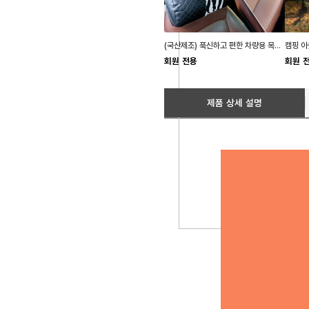
(국산제조) 푹신하고 편한 차량용 목쿠션 목베게 2종
회원 전용
회원 
제품 상세 설명