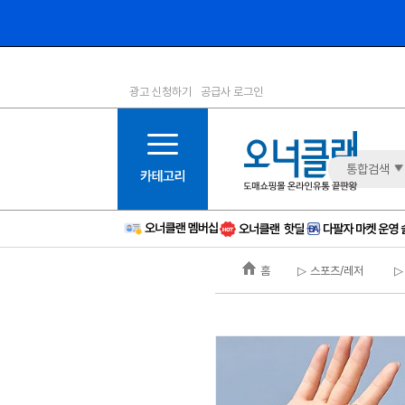
광고 신청하기
공급사 로그인
1등급
11등급
2등급
12등급
3등급
13등급
통합검색
4등급
14등급
5등급
15등급
6등급
16등급
홈
▷ 스포츠/레저
▷
7등급
17등급
8등급
신규
9등급
주의
10등급
BAD