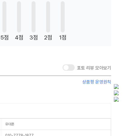
5점
4점
3점
2점
1점
포토 리뷰 모아보기
상품평 운영원칙
유대훈
010-7778-1877