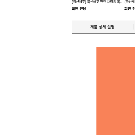
(국산제조) 푹신하고 편한 차량용 목쿠션 목베게 2종
회원 전용
회원 
제품 상세 설명