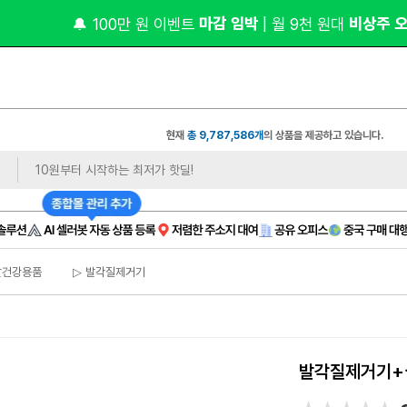
 1장만 
 무료 제
상품 사진
있으면❓ 모델컷/쇼츠까지
현재
총 9,787,586개
의 상품을 제공하고 있습니다.
발건강용품
▷ 발각질제거기
발각질제거기+