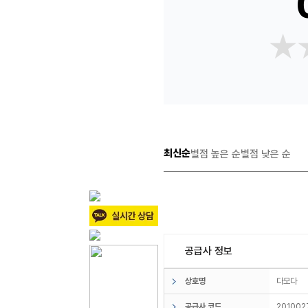
★
★
최신순
별점 높은 순
별점 낮은 순
공급사 정보
상호명
다모다
공급사 코드
201002