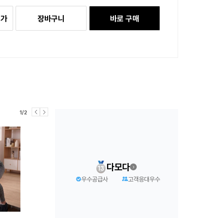
추가
장바구니
바로 구매
1/2
다모다
우수공급사
고객응대우수