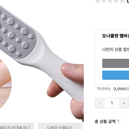
★★★★★
★★★★★
오너클랜 멤버
나만의 상품 할
3,000
택배배송
-
+
총 상품 금액
페이지 HTML태그
다팔자 상품담기