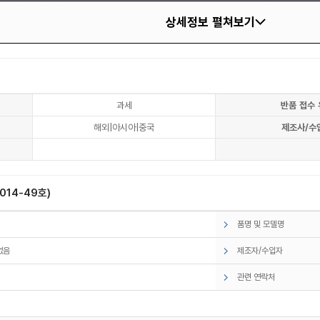
상세정보 펼쳐보기
과세
반품 접수 
해외|아시아|중국
제조사/수
14-49호)
품명 및 모델명
없음
제조자/수입자
관련 연락처