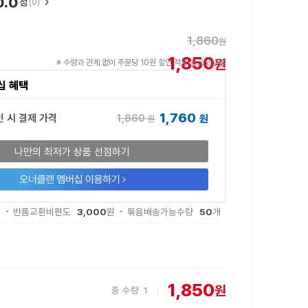
0.0
점
(0)
1,860
원
1,850
원
※ 수량과 관계 없이 주문당 10원 할인 적용 프로모션 중
십 혜택
1,760
1,860
인 시 결제 가격
원
원
나만의 최저가 상품 선점하기
3,000
50
원
반품교환비편도
원
묶음배송가능수량
개
1,850
원
총 수량
1
|