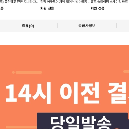
(국산제조) 푹신하고 편한 지브라 차량용 목쿠션
캠핑 아웃도어 차박 접이식 방수물통 설겆이통
전용
회원 전용
회원 전용
리뷰(0)
공급사정보