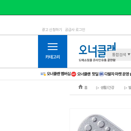
광고 신청하기
공급사 로그인
1등급
11등급
2등급
12등급
3등급
13등급
통합검색
4등급
14등급
5등급
15등급
6등급
16등급
홈
▷ 생활/건강
▷ 
7등급
17등급
8등급
신규
9등급
주의
10등급
BAD