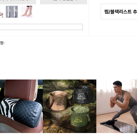
찜/블랙리스트 
요청