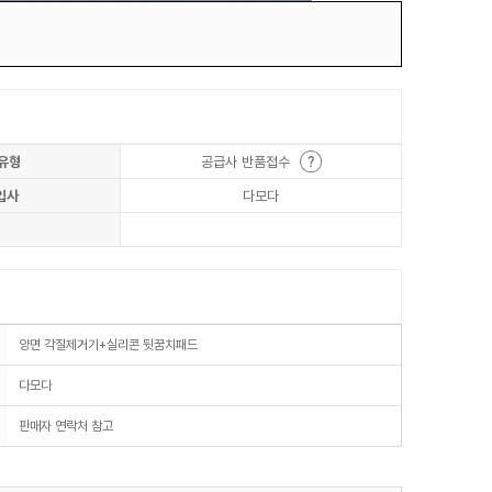
유형
공급사 반품접수
입사
다모다
양면 각질제거기+실리콘 뒷꿈치패드
다모다
판매자 연락처 참고