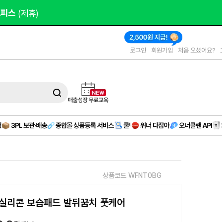
작 
(AD)
로그인
회원가입
처음 오셨어요?
상품코드 WFNT0BG
실리콘 보습패드 발뒤꿈치 풋케어