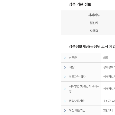
상품 기본 정보
과세여부
원산지
모델명
상품정보제공(공정위 고시 제20
상품군
의류
색상
상세정보
제조자/수입자
상세정보
세탁방법 및 취급시 주의사
상세정보
항
품질보증기준
소비자 법
예상 배송기간
2일이내