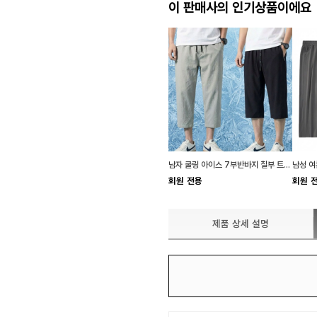
이 판매사의 인기상품이에요
남자 쿨링 아이스 7부반바지 칠부 트레이닝 츄리닝 헬스 팬츠 등산 축구 런닝 7부바지
회원 전용
회원 
제품 상세 설명