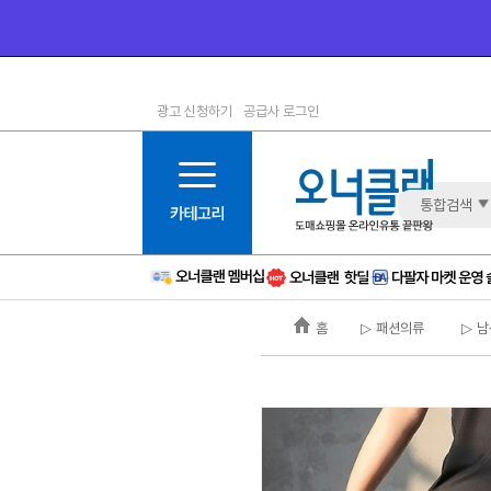
광고 신청하기
공급사 로그인
1등급
11등급
2등급
12등급
3등급
13등급
통합검색
4등급
14등급
5등급
15등급
6등급
16등급
홈
▷ 패션의류
▷ 남
7등급
17등급
8등급
신규
9등급
주의
10등급
BAD