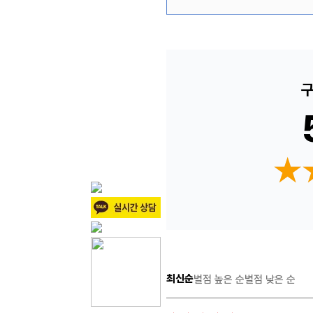
구
★
★
최신순
별점 높은 순
별점 낮은 순