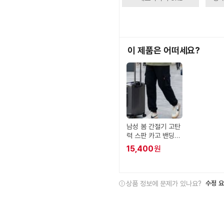
이 제품은 어떠세요?
남성 봄 간절기 고탄
력 스판 카고 밴딩
조거 팬츠
15,400
원
상품 정보에 문제가 있나요?
수정 