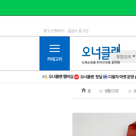
광고 신청하기
공급사 로그인
1등급
11등급
2등급
12등급
3등급
13등급
통합검색
4등급
14등급
5등급
15등급
6등급
16등급
홈
▷ 생활/건강
▷ 
7등급
17등급
8등급
신규
9등급
주의
10등급
BAD