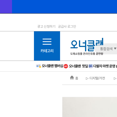
광고 신청하기
공급사 로그인
1등급
11등급
2등급
12등급
3등급
13등급
통합검색
4등급
14등급
5등급
15등급
6등급
16등급
홈
▷ 디지털/가전
▷
7등급
17등급
8등급
신규
9등급
주의
10등급
BAD