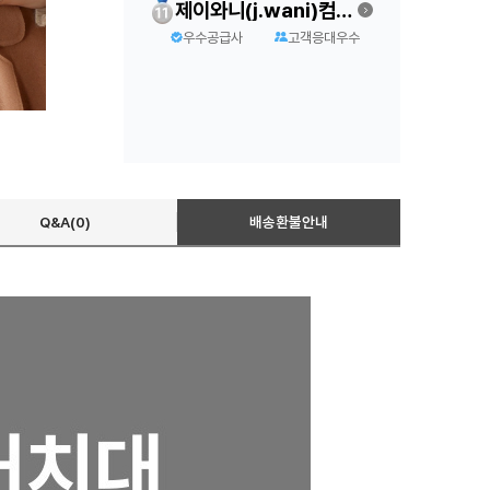
제이와니(j.wani)컴퍼니
우수공급사
고객응대우수
Q&A(0)
배송환불안내