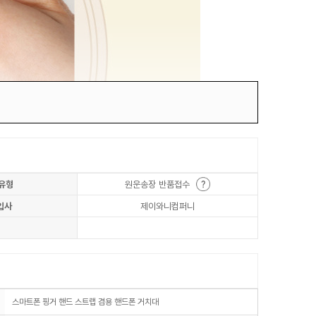
유형
원운송장 반품접수
입사
제이와니컴퍼니
스마트폰 핑거 핸드 스트랩 겸용 핸드폰 거치대