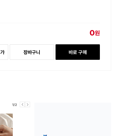
0
원
추가
장바구니
바로 구매
1/2