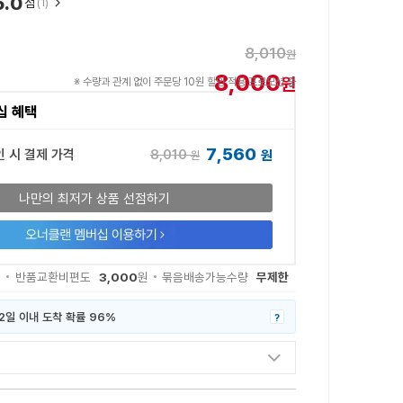
5.0
점
(1)
8,010
원
8,000
원
※ 수량과 관계 없이 주문당 10원 할인 적용 프로모션 중
십 혜택
7,560
8,010
인 시 결제 가격
원
원
나만의 최저가 상품 선점하기
3,000
무제한
원
반품교환비편도
원
묶음배송가능수량
2일 이내 도착 확률 96%
?