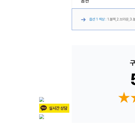
옵션
옵션 1 색상 :
1.블랙,2.브라운,3.
구
★
★