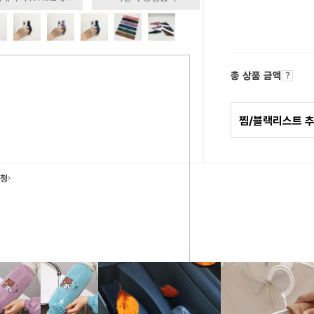
총 상품 금액
찜/블랙리스트 
요청