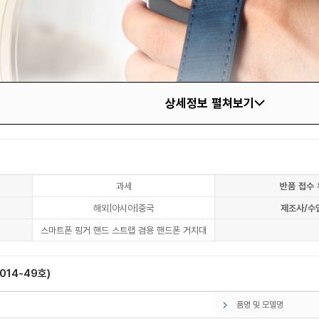
상세정보 펼쳐보기
과세
반품 접수 
해외|아시아|중국
제조사/수
스마트폰 핑거 핸드 스트랩 겸용 핸드폰 거치대
14-49호)
품명 및 모델명