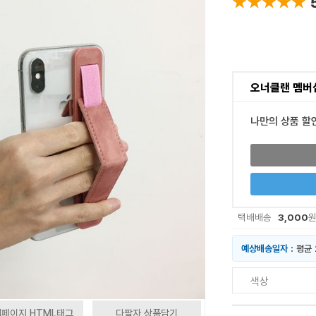
★★★★★
★★★★★
오너클랜 멤버
나만의 상품 할
3,000
택배배송
예상배송일자 :
평균 
색상
페이지 HTML태그
다팔자 상품담기