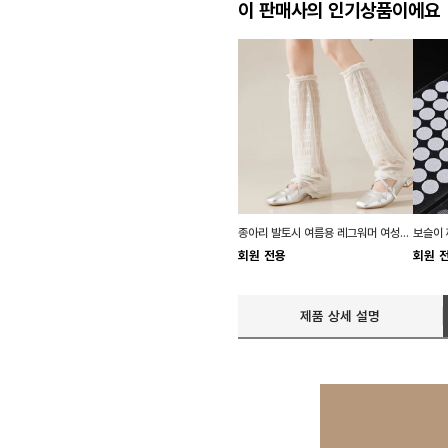
이 판매사의 인기상품이에요
종아리 발토시 여름용 레그워머 여성용 골프 발토시
회원 전용
회원 
제품 상세 설명