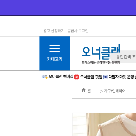
광고 신청하기
공급사 로그인
1등급
11등급
2등급
12등급
3등급
13등급
통합검색
4등급
14등급
5등급
15등급
6등급
16등급
홈
▷ 가구/인테리어
7등급
17등급
8등급
신규
9등급
주의
10등급
BAD