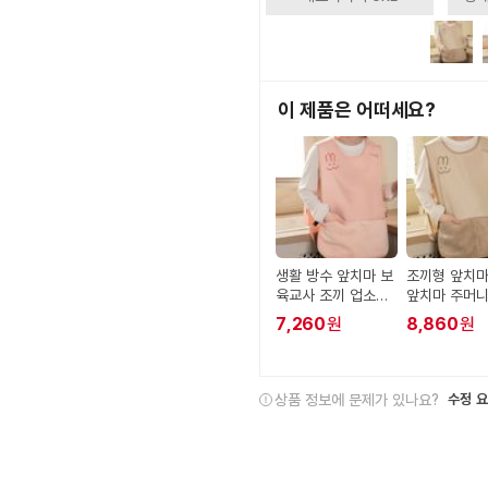
이 제품은 어떠세요?
생활 방수 앞치마 보
조끼형 앞치마
육교사 조끼 업소용
앞치마 주머니
주머니 주방 앞치마
드 생활 업소
7,260
원
8,860
원
용 여성
상품 정보에 문제가 있나요?
수정 