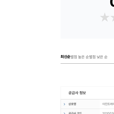
★
★
최신순
별점 높은 순
별점 낮은 순
공급사 정보
상호명
아진트
공급사 코드
201002