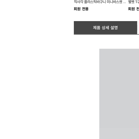
직사각 플라스틱바구니 미니바스켓 손잡이 소품
회원 전용
회원 
제품 상세 설명