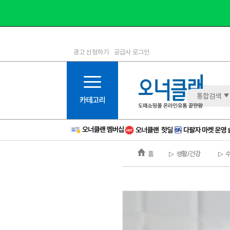
광고 신청하기
공급사 로그인
1등급
11등급
2등급
12등급
3등급
13등급
통합검색
4등급
14등급
5등급
15등급
6등급
16등급
홈
▷ 생활/건강
▷ 
7등급
17등급
8등급
신규
9등급
주의
10등급
BAD