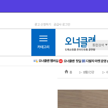
광고 신청하기
공급사 로그인
1등급
11등급
2등급
12등급
3등급
13등급
통합검색
4등급
14등급
5등급
15등급
6등급
16등급
홈
▷ 생활/건강
▷ 
7등급
17등급
8등급
신규
9등급
주의
10등급
BAD