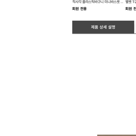
직사각 플라스틱바구니 미니바스켓 손잡이 소품
회원 전용
회원 
제품 상세 설명