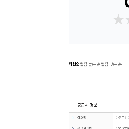
★
★
최신순
별점 높은 순
별점 낮은 순
공급사 정보
상호명
아진트
공급사 코드
201002