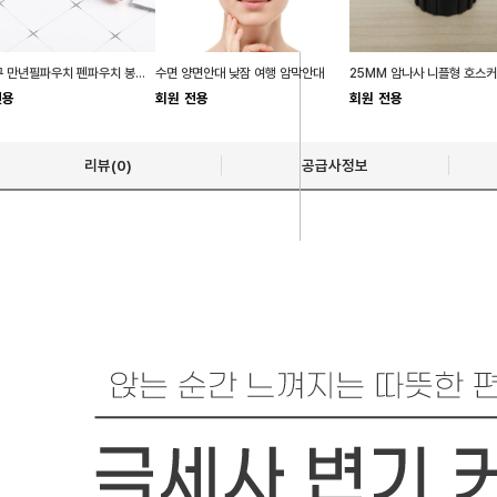
벨벳 1구 만년필파우치 펜파우치 봉제 선물 펜슬
수면 양면안대 낮잠 여행 암막안대
전용
회원 전용
회원 전용
리뷰(0)
공급사정보