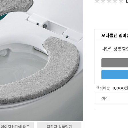
★★★★★
★★★★★
오너클랜 멤버
나만의 상품 할
3,000
택배배송
색상
페이지 HTML태그
다팔자 상품담기