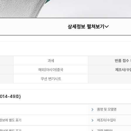
상세정보 펼쳐보기
과세
반품 접수 
해외|아시아|중국
제조사/수
쿠션 변기시트
14-49호)
품명 및 모델명
정보에 별도 표기
제조자/수입자
정보에 별도 표기
관련 연락처