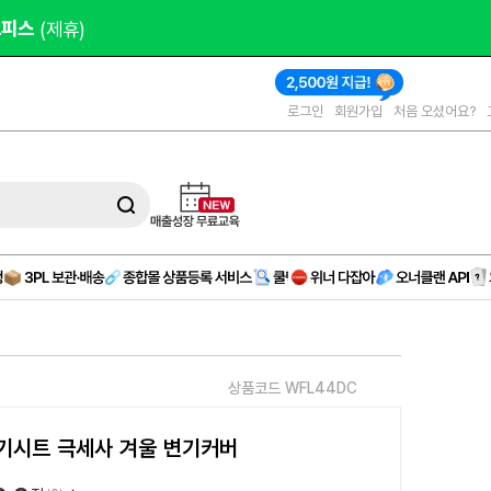
000원 
제공
로그인
회원가입
처음 오셨어요?
상품코드 WFL44DC
기시트 극세사 겨울 변기커버