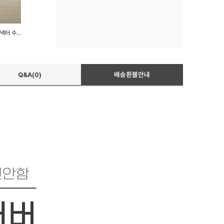
25MM 암나사 니플형 호스커넥터 수도꼭지어댑터
Q&A(0)
배송환불안내