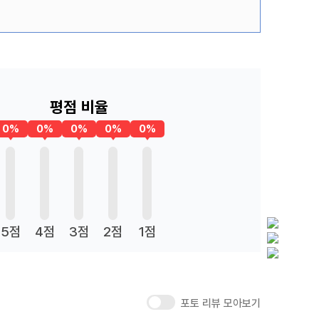
평점 비율
0%
0%
0%
0%
0%
5점
4점
3점
2점
1점
포토 리뷰 모아보기