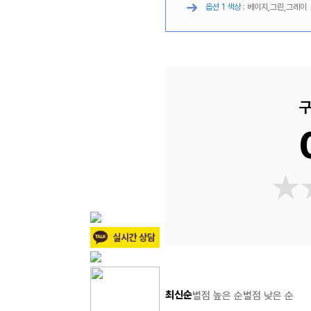
옵션 1 색상 :
베이지,그린,그레이
구
★
★
최신순
별점 높은 순
별점 낮은 순