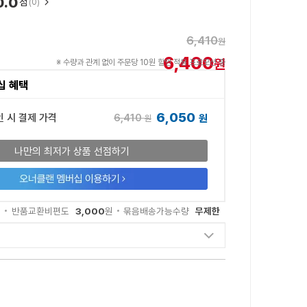
0.0
점
(0)
6,410
원
6,400
원
※ 수량과 관계 없이 주문당 10원 할인 적용 프로모션 중
십 혜택
6,050
6,410
인 시 결제 가격
원
원
나만의 최저가 상품 선점하기
3,000
무제한
원
반품교환비편도
원
묶음배송가능수량