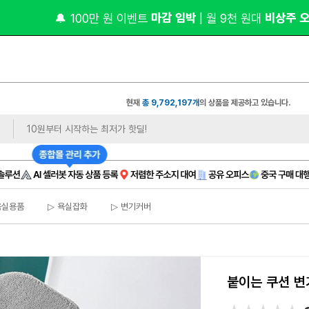
 1,
오너클랜 쇼핑몰 대표 연합 카페 🎉가입만 해도
현재
총 9,792,197개
의 상품을 제공하고 있습니다.
욕실용품
▷ 욕실잡화
▷ 변기커버
붙이는 쿠션 변