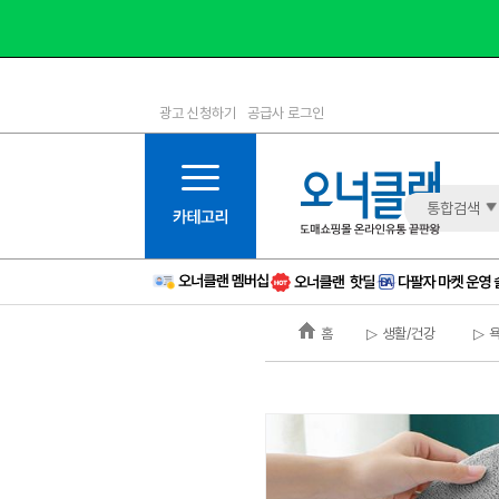
광고 신청하기
공급사 로그인
1등급
11등급
2등급
12등급
3등급
13등급
통합검색
4등급
14등급
5등급
15등급
6등급
16등급
홈
▷ 생활/건강
▷ 
7등급
17등급
8등급
신규
9등급
주의
10등급
BAD