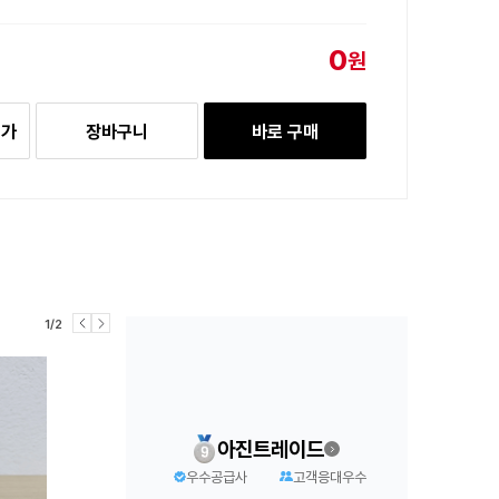
0
원
추가
장바구니
바로 구매
1/2
아진트레이드
우수공급사
고객응대우수