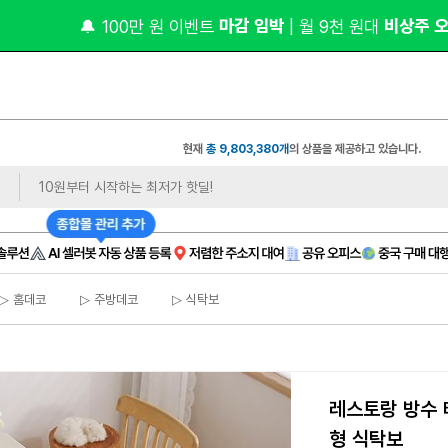
 마감 임박 
 비상주 
🔔 100만 원 이벤트
| 월 9천 원대
현재
총 9,803,380개
의 상품을 제공하고 있습니다.
▷ 홈데코
▷ 주방데코
▷ 식탁보
레스토랑 방수 
형 식탁보