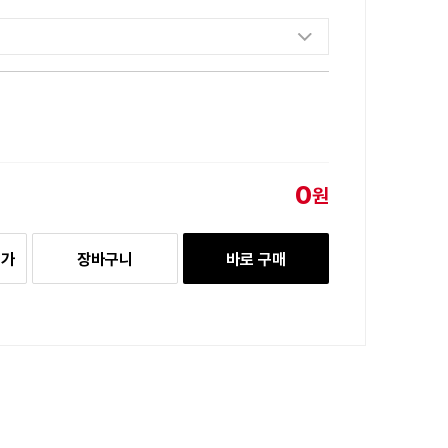
0
원
추가
장바구니
바로 구매