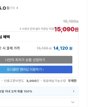
5.0
점
(13)
15,100
원
15,090
원
※ 수량과 관계 없이 주문당 10원 할인 적용 프로모션 중
십 혜택
14,120
15,100
인 시 결제 가격
원
원
나만의 최저가 상품 선점하기
3,000
무제한
원
반품교환비편도
원
묶음배송가능수량
2일 이내 도착 확률 100%
?