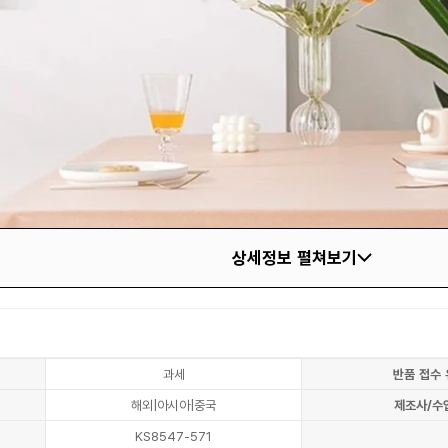
상세정보 펼쳐보기
과세
반품 접수 
해외|아시아|중국
제조사/수
KS8547-571