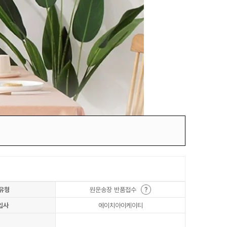
유형
원운송장 반품접수
입사
에이치아이케이티