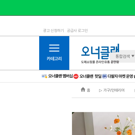
광고 신청하기
공급사 로그인
1등급
11등급
2등급
12등급
3등급
13등급
통합검색
4등급
14등급
5등급
15등급
6등급
16등급
홈
▷ 가구/인테리어
7등급
17등급
8등급
신규
9등급
주의
10등급
BAD