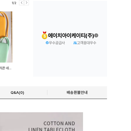
1/2
에이치아이케이티(주)
우수공급사
고객응대우수
1+1 여행용 캐리어 네임텍 실리콘 네임택 방수 네임택 예쁜 러기지택
Q&A(0)
배송환불안내