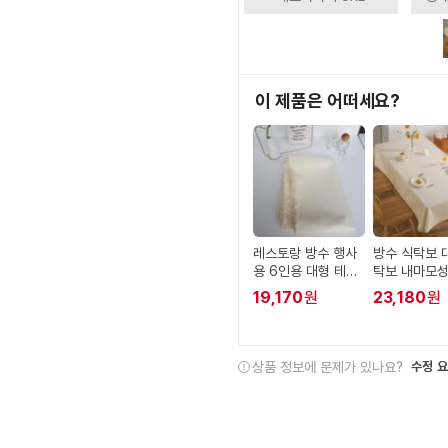
이 제품은 어떠세요?
레스토랑 방수 행사
방수 식탁보 
용 6인용 대형 테이
탁보 내마모성
블보 테이블보 식탁
6인용 테이블
19,170
원
23,180
원
보 식탁보
오 주방 보면
상품 정보에 문제가 있나요?
수정 