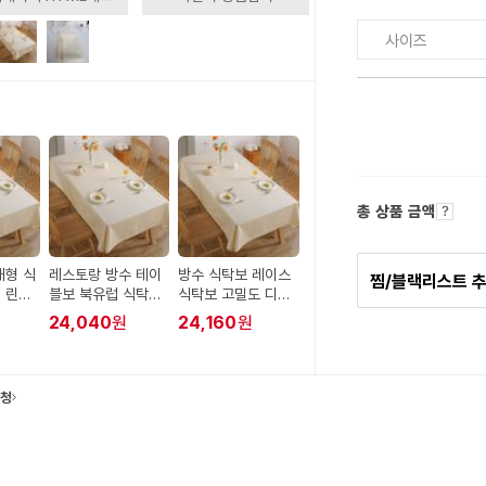
사이즈
총 상품 금액
대형 식
레스토랑 방수 테이
방수 식탁보 레이스
찜/블랙리스트 
 린넨
블보 북유럽 식탁보
식탁보 고밀도 디자
보 방
6인용 대형 행사용
인 대형 피크닉 테이
24,040
원
24,160
원
카페
블보 무지 매트
요청