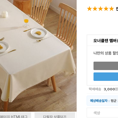
★★★★★
★★★★★
오너클랜 멤버
나만의 상품 할
3,000
택배배송
예상배송일자 :
평균 
색상
페이지 HTML태그
다팔자 상품담기