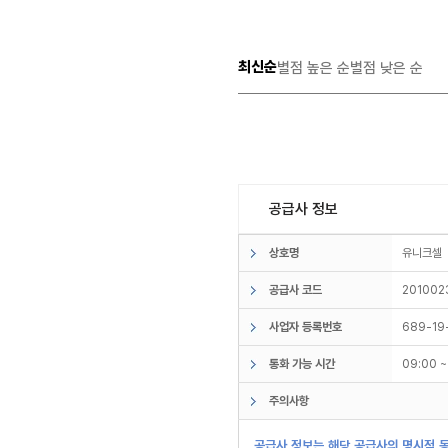
최신순
별점 높은 순
별점 낮은 순
공급사 정보
상호명
유니크
공급사 코드
201002
사업자 등록번호
689-19
통화 가능 시간
09:00 
주의사항
공급사 정보는 해당 공급사의 명시적 동