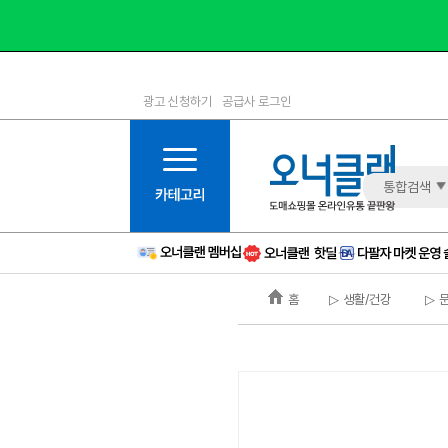
광고 신청하기
공급사 로그인
1등급
11등급
2등급
12등급
3등급
13등급
통합검색
4등급
14등급
5등급
15등급
6등급
16등급
홈
▷ 생활/건강
▷ 
7등급
17등급
8등급
신규
9등급
주의
10등급
BAD