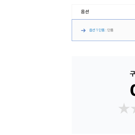
옵션
옵션 1 단품 :
단품
구
★
★