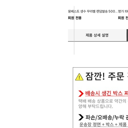
몽베스트 생수 무라벨 랜덤발송 500ml 40개
명가 꽈
회원 전용
회원 
제품 상세 설명