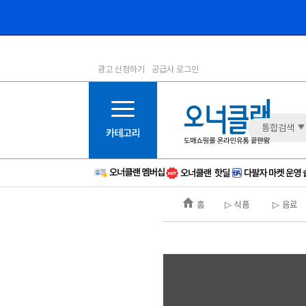
광고 신청하기
공급사 로그인
1등급
11등급
2등급
12등급
3등급
13등급
통합검색
4등급
14등급
5등급
15등급
6등급
16등급
홈
▷ 식품
▷ 음료
7등급
17등급
8등급
신규
9등급
주의
10등급
BAD