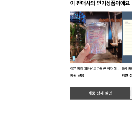
이 판매사의 인기상품이에요
예쁜 머리 대용량 고무줄 끈 여자 헤어 밴드 파스텔
회원 전용
회원 
제품 상세 설명