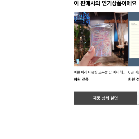
이 판매사의 인기상품이에요
예쁜 머리 대용량 고무줄 끈 여자 헤어 밴드 파스텔
회원 전용
회원 
제품 상세 설명