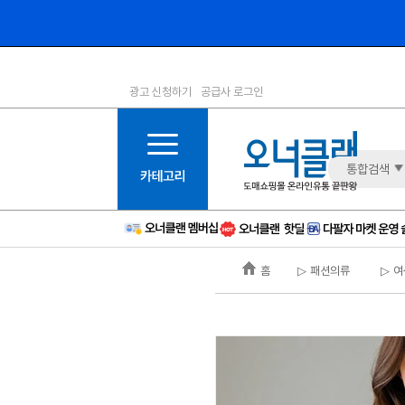
광고 신청하기
공급사 로그인
1등급
11등급
2등급
12등급
3등급
13등급
통합검색
4등급
14등급
5등급
15등급
6등급
16등급
홈
▷ 패션의류
▷ 여
7등급
17등급
8등급
신규
9등급
주의
10등급
BAD