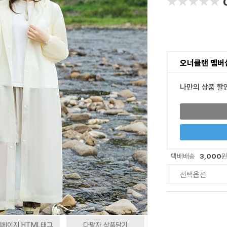
★★★★★
★★★★★
오너클랜 멤버
나만의 상품 할
3,000
택배배송
선택옵션
페이지 HTML태그
다팔자 상품담기