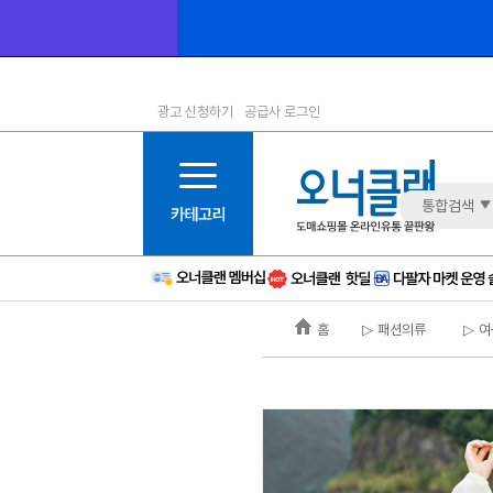
광고 신청하기
공급사 로그인
1등급
11등급
2등급
12등급
3등급
13등급
통합검색
4등급
14등급
5등급
15등급
6등급
16등급
홈
▷ 패션의류
▷ 여
7등급
17등급
8등급
신규
9등급
주의
10등급
BAD