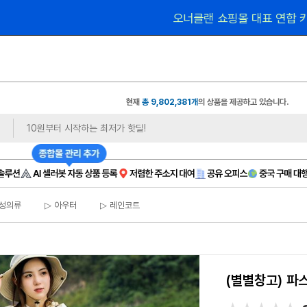
 1,
오너클랜 쇼핑몰 대표 연합 카페 🎉가입만 해도
현재
총 9,802,381개
의 상품을 제공하고 있습니다.
성의류
▷ 아우터
▷ 레인코트
(별별창고) 파