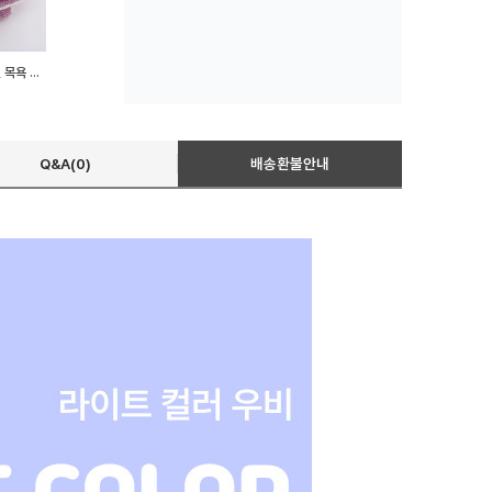
(별별창고) 비치타올 비치타월 목욕 특대형 타올
Q&A(0)
배송환불안내