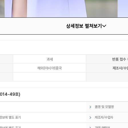
상세정보 펼쳐보기
과세
반품 접수 
해외|아시아|중국
제조사/수
14-49호)
품명 및 모델명
정보에 별도 표기
제조자/수입자
정보에 별도 표기
관련 연락처