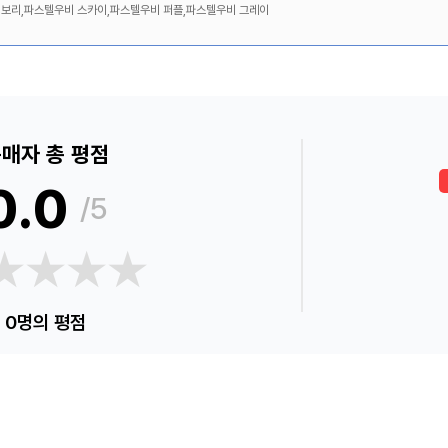
보리,파스텔우비 스카이,파스텔우비 퍼플,파스텔우비 그레이
매자 총 평점
0.0
/5
★★★★
★★★★
0명의 평점