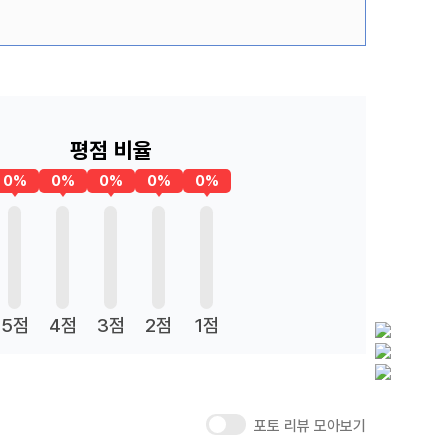
평점 비율
0%
0%
0%
0%
0%
5점
4점
3점
2점
1점
포토 리뷰 모아보기