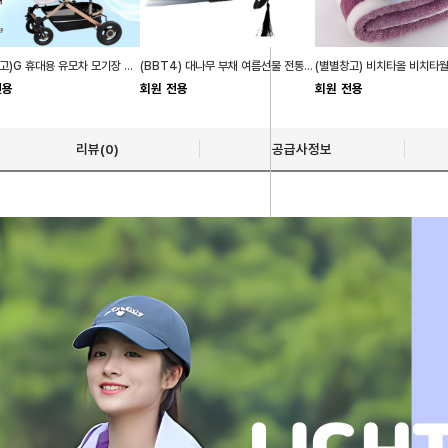
(별별창고)G 휴대용 유모차 모기장 매쉬 커버 덮개
(BBT4) 대나무 부채 여름선물 전통부채 손부채
전용
회원 전용
회원 전용
리뷰(0)
공급사정보