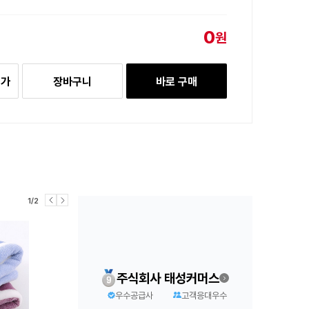
0
원
추가
장바구니
바로 구매
1/2
주식회사 태성커머스
우수공급사
고객응대우수