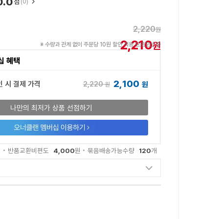
0.0
점
(0)
2,220
원
2,210
원
※ 수량과 관계 없이 주문당 10원 할인 적용 프로모션 중
십 혜택
2,100
2,220
인 시 결제 가격
원
원
나만의 최저가 상품 선점하기
4,000
120
원
반품교환비편도
원
묶음배송가능수량
개