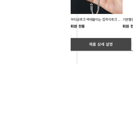
무타공후크 벽에붙이는 접착식후크 욕실용품정리
기본빨간
회원 전용
회원 
제품 상세 설명