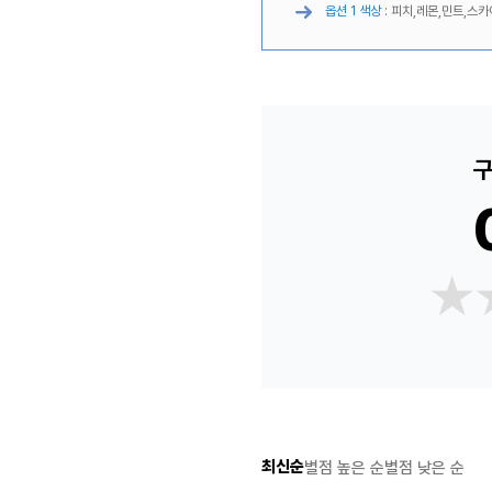
옵션 1 색상 :
피치,레몬,민트,스카
구
★
★
최신순
별점 높은 순
별점 낮은 순