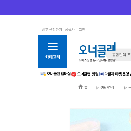
광고 신청하기
공급사 로그인
1등급
11등급
2등급
12등급
3등급
13등급
통합검색
4등급
14등급
5등급
15등급
6등급
16등급
홈
▷ 생활/건강
▷ 
7등급
17등급
8등급
신규
9등급
주의
10등급
BAD