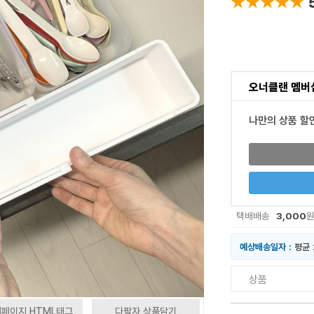
★★★★★
★★★★★
오너클랜 멤버
나만의 상품 할
3,000
택배배송
예상배송일자 :
평균 
상품
페이지 HTML태그
다팔자 상품담기