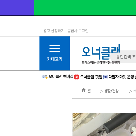
광고 신청하기
공급사 로그인
1등급
11등급
2등급
12등급
3등급
13등급
통합검색
4등급
14등급
5등급
15등급
6등급
16등급
홈
▷ 생활/건강
▷ 
7등급
17등급
8등급
신규
9등급
주의
10등급
BAD