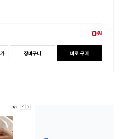
0
원
추가
장바구니
바로 구매
1/2