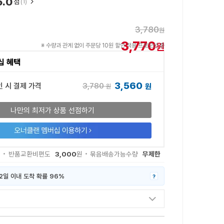
5.0
점
(1)
3,780
원
3,770
원
※ 수량과 관계 없이 주문당 10원 할인 적용 프로모션 중
십 혜택
3,560
3,780
인 시 결제 가격
원
원
나만의 최저가 상품 선점하기
3,000
무제한
원
반품교환비편도
원
묶음배송가능수량
2일 이내 도착 확률 96%
?