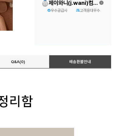
제이와니(j.wani)컴퍼니
우수공급사
고객응대우수
Q&A(0)
배송환불안내