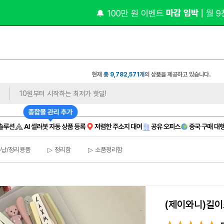
 마감 임박 
 비상주 
🔔 100만 원 이벤트
| 월 9천 원대
현재
총 9,782,571개
의 상품을 제공하고 있습니다.
수납/정리용품
▷ 정리함
▷ 소품정리함
(제이와니)길이