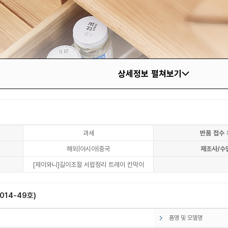
상세정보 펼쳐보기
과세
반품 접수 
해외|아시아|중국
제조사/수
[제이와니]길이조절 서랍정리 트레이 칸막이
14-49호)
품명 및 모델명