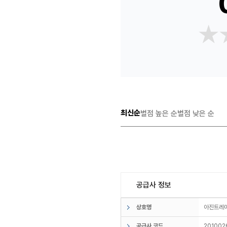
★
★
최신순
별점 높은 순
별점 낮은 순
공급사 정보
상호명
아진트
공급사 코드
201002