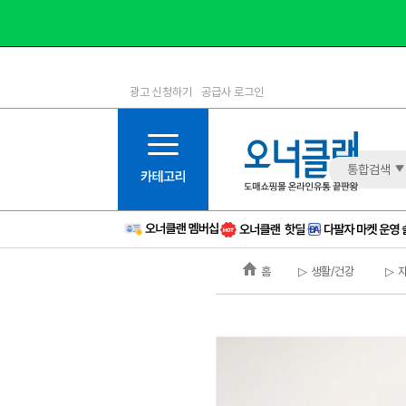
광고 신청하기
공급사 로그인
1등급
11등급
2등급
12등급
3등급
13등급
통합검색
4등급
14등급
5등급
15등급
6등급
16등급
홈
▷ 생활/건강
▷ 
7등급
17등급
8등급
신규
9등급
주의
10등급
BAD