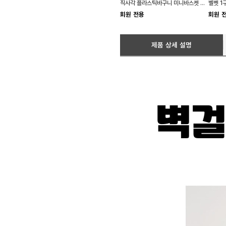
직사각 플라스틱바구니 미니바스켓 손잡이 소품
회원 전용
회원 
제품 상세 설명