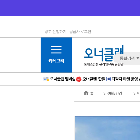
광고 신청하기
공급사 로그인
1등급
11등급
2등급
12등급
3등급
13등급
통합검색
4등급
14등급
5등급
15등급
6등급
16등급
홈
▷ 생활/건강
▷ 
7등급
17등급
8등급
신규
9등급
주의
10등급
BAD