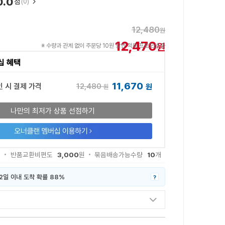
0.0
점
(0)
12,480
원
12,470
원
※ 수량과 관계 없이 주문당 10원 할인 적용 프로모션 중
십 혜택
11,670
12,480
인 시 결제 가격
원
원
나만의 최저가 상품 선점하기
3,000
10
원
반품교환비편도
원
묶음배송가능수량
개
2일 이내 도착 확률 88%
?