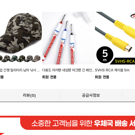
여름 작업 긴챙 밀리터리 남자 낚시 남성 위장무늬 가
다용도 마카펜 네임펜 마크펜 긴 페인트마카 펜촉
SVHS RCA 케이블 5m
전용
회원 전용
회원 전용
리뷰(0)
공급사정보