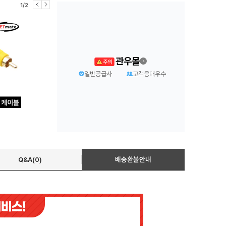
1/2
관우몰
일반공급사
고객응대우수
Q&A(0)
배송환불안내