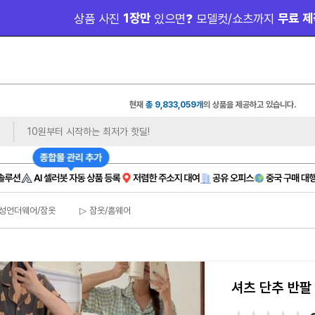
 1장만 
 무료 제
상품 사진
있으면❓ 모델컷/쇼츠까지
현재
총 9,833,059개
의 상품을 제공하고 있습니다.
성언더웨어/잠옷
▷ 잠옷/홈웨어
셔츠 단추 반팔