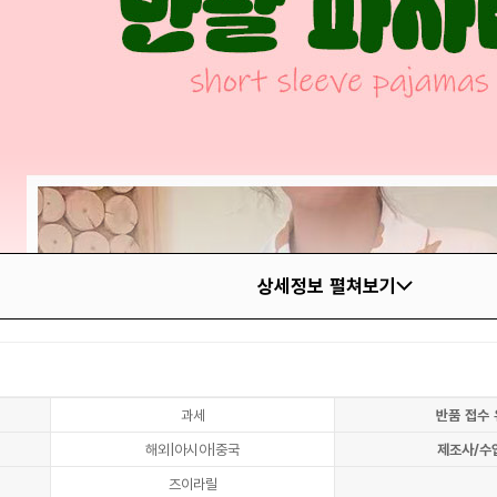
상세정보 펼쳐보기
과세
반품 접수 
해외|아시아|중국
제조사/수
즈이라릴