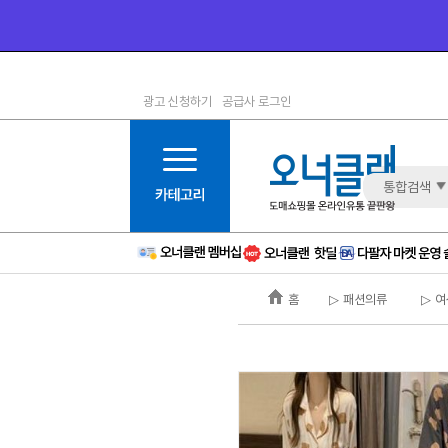
광고 신청하기
공급사 로그인
1등급
11등급
2등급
12등급
3등급
13등급
통합검색
4등급
14등급
5등급
15등급
6등급
16등급
홈
▷ 패션의류
▷ 여
7등급
17등급
8등급
신규
9등급
주의
10등급
BAD