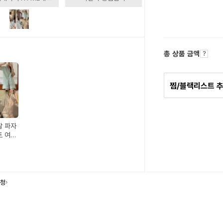
총 상품 금액
찜/블랙리스트 
팔 파자
트 여름
요청