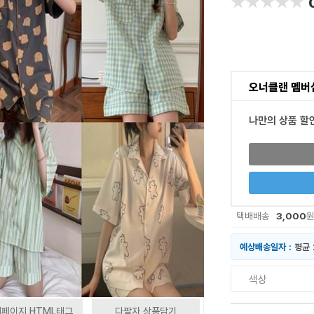
★★★★★
★★★★★
오너클랜 멤버
나만의 상품 할
3,000
택배배송
예상배송일자 :
평균 
색상
페이지 HTML태그
다팔자 상품담기