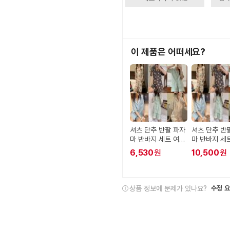
이 제품은 어떠세요?
셔츠 단추 반팔 파자
셔츠 단추 반
마 반바지 세트 여름
마 반바지 세
잠옷 홈웨어
잠옷 홈웨어
6,530
원
10,500
원
상품 정보에 문제가 있나요?
수정 