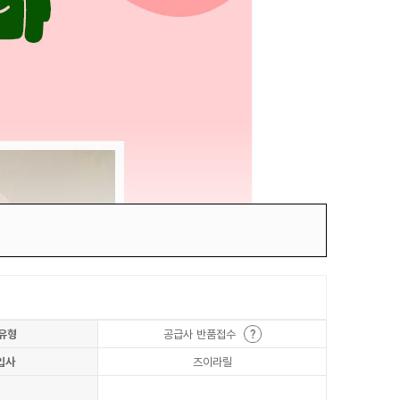
유형
공급사 반품접수
입사
즈이라릴