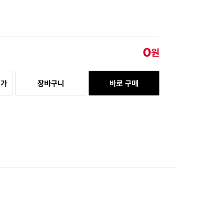
0
원
추가
장바구니
바로 구매