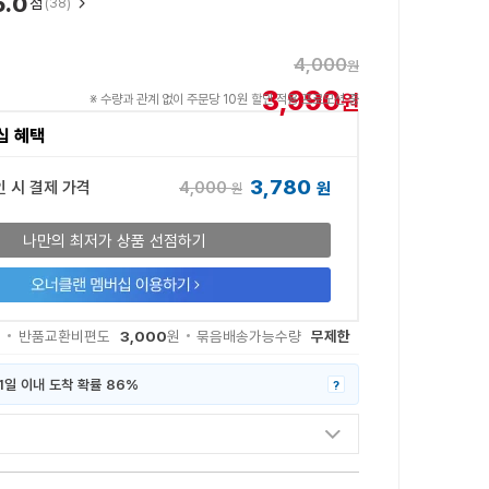
5.0
점
(38)
4,000
원
3,990
원
※ 수량과 관계 없이 주문당 10원 할인 적용 프로모션 중
십 혜택
3,780
4,000
인 시 결제 가격
원
원
나만의 최저가 상품 선점하기
3,000
무제한
원
반품교환비편도
원
묶음배송가능수량
1일 이내 도착 확률 86%
?