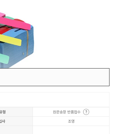
유형
원운송장 반품접수
입사
조영