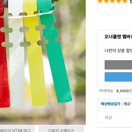
★★★★★
★★★★★
오너클랜 멤버
나만의 상품 할
3,000
택배배송
예상배송일자 :
평균 
색상
페이지 HTML태그
다팔자 상품담기