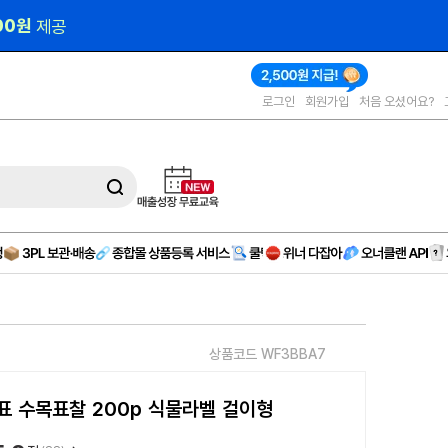
000원 
제공
로그인
회원가입
처음 오셨어요?
상품코드 WF3BBA7
표 수목표찰 200p 식물라벨 걸이형