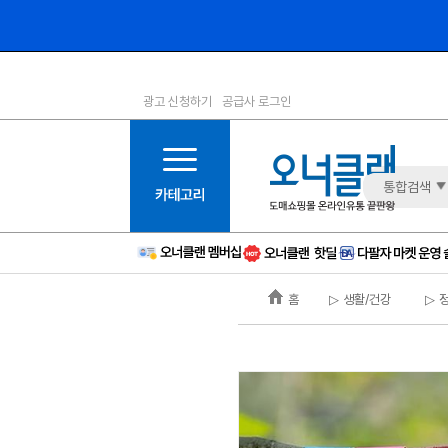
광고 신청하기
공급사 로그인
1등급
11등급
2등급
12등급
3등급
13등급
통합검색
4등급
14등급
5등급
15등급
6등급
16등급
홈
▷ 생활/건강
▷ 
7등급
17등급
8등급
신규
9등급
주의
10등급
BAD