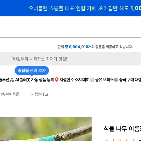
 1,
오너클랜 쇼핑몰 대표 연합 카페 🎉가입만 해도
현재
총 9,804,016개
의 상품을 제공하고 있습니다.
정원/원예용품
▷ 정원데코
식물 나무 이름