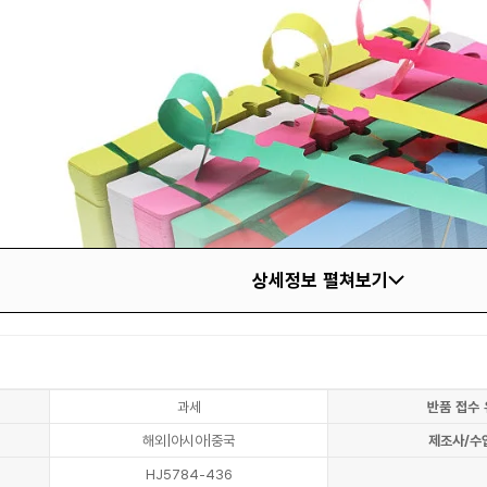
상세정보 펼쳐보기
과세
반품 접수 
해외|아시아|중국
제조사/수
HJ5784-436