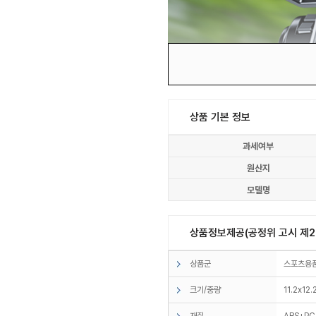
상품 기본 정보
과세여부
원산지
모델명
상품정보제공(공정위 고시 제20
상품군
스포츠용
크기/중량
11.2x12
재질
ABS+PC