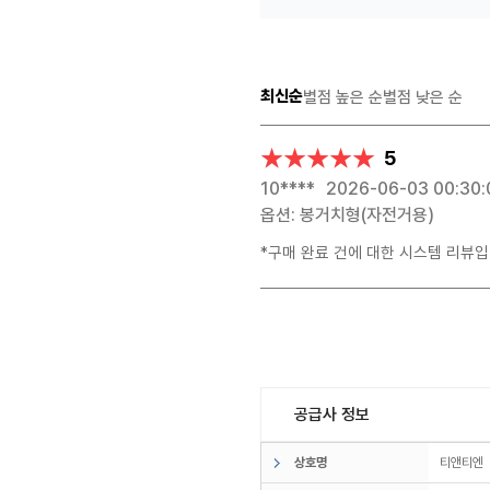
최신순
별점 높은 순
별점 낮은 순
★★★★★
★★★★★
5
10****
2026-06-03 00:30:
옵션: 봉거치형(자전거용)
*구매 완료 건에 대한 시스템 리뷰입
공급사 정보
상호명
티앤티