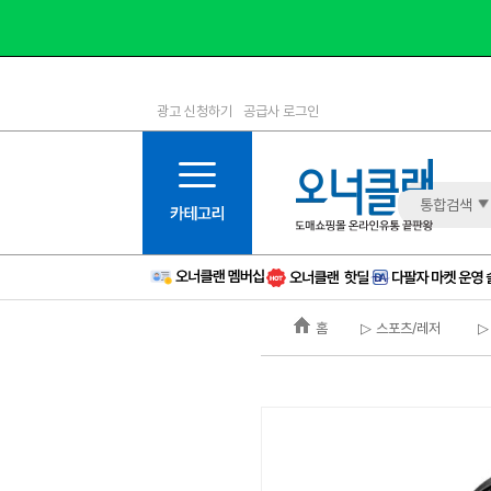
광고 신청하기
공급사 로그인
1등급
11등급
2등급
12등급
3등급
13등급
통합검색
4등급
14등급
5등급
15등급
6등급
16등급
홈
▷ 스포츠/레저
▷
7등급
17등급
8등급
신규
9등급
주의
10등급
BAD