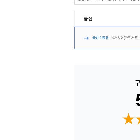
옵션
옵션 1 종류 :
봉거치형(자전거용)
구
★
★