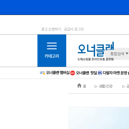
광고 신청하기
공급사 로그인
1등급
11등급
2등급
12등급
3등급
13등급
통합검색
4등급
14등급
5등급
15등급
6등급
16등급
홈
▷ 생활/건강
▷ 
7등급
17등급
8등급
신규
9등급
주의
10등급
BAD