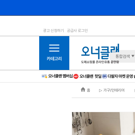
광고 신청하기
공급사 로그인
1등급
11등급
2등급
12등급
3등급
13등급
통합검색
4등급
14등급
5등급
15등급
6등급
16등급
홈
▷ 가구/인테리어
7등급
17등급
8등급
신규
9등급
주의
10등급
BAD