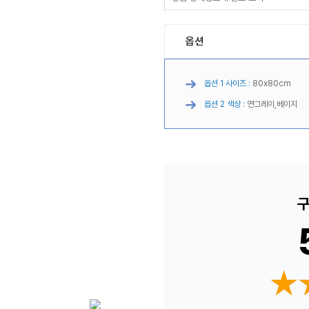
옵션
옵션 1 사이즈 :
80x80cm
옵션 2 색상 :
연그레이,베이지
구
★
★