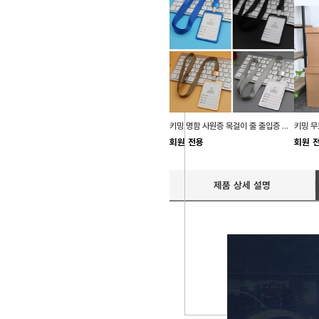
키밍 명함 사원증 목걸이 줄 출입증 케이스 카드 홀더
회원 전용
회원 
제품 상세 설명