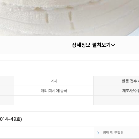
상세정보 펼쳐보기
과세
반품 접수 
해외|아시아|중국
제조사/수
14-49호)
품명 및 모델명