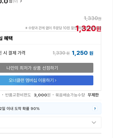
0.0
점
(0)
1,330
원
1,320
원
※ 수량과 관계 없이 주문당 10원 할인 적용 프로모션 중
십 혜택
1,250
1,330
인 시 결제 가격
원
원
나만의 최저가 상품 선점하기
3,000
무제한
원
반품교환비편도
원
묶음배송가능수량
2일 이내 도착 확률 90%
?