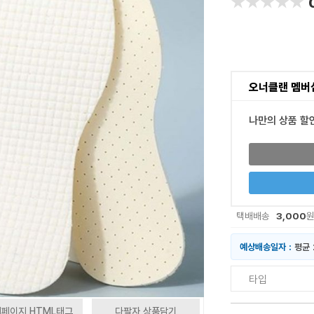
★★★★★
★★★★★
오너클랜 멤버
나만의 상품 할
3,000
택배배송
예상배송일자 :
평균 
타입
페이지 HTML태그
다팔자 상품담기