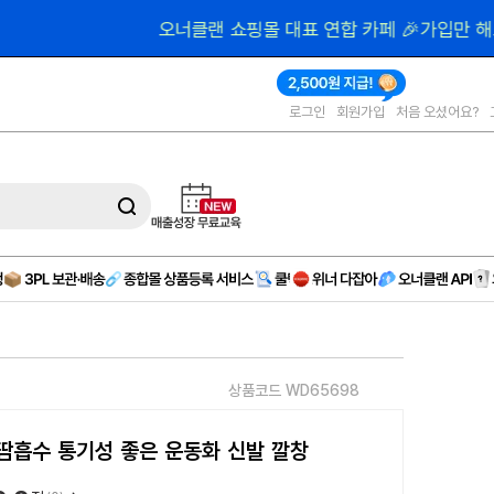
000원 
제공
로그인
회원가입
처음 오셨어요?
상품코드 WD65698
땀흡수 통기성 좋은 운동화 신발 깔창