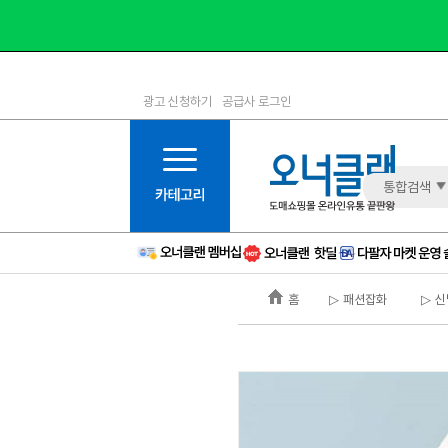
광고 신청하기
공급사 로그인
1등급
11등급
2등급
12등급
3등급
13등급
통합검색
4등급
14등급
5등급
15등급
6등급
16등급
홈
▷ 패션잡화
▷ 신
7등급
17등급
8등급
신규
9등급
주의
10등급
BAD