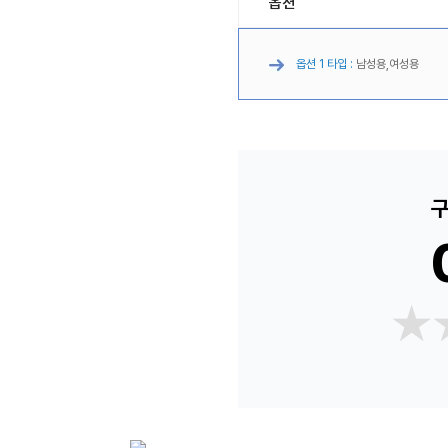
옵션
옵션 1 타입 :
남성용,여성용
구
★
★