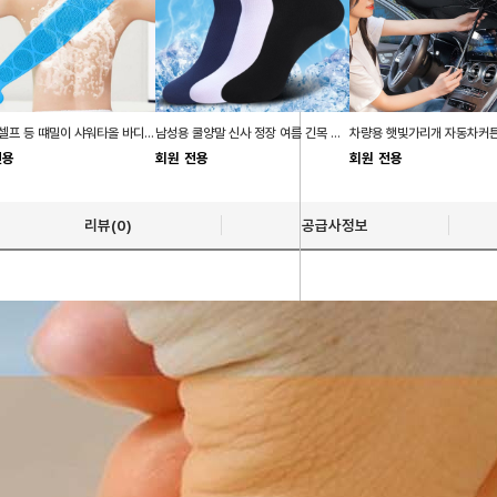
등밀이 셀프 등 떄밀이 샤워타올 바디브러쉬 실리콘형
남성용 쿨양말 신사 정장 여름 긴목 발목 무지 양말
전용
회원 전용
회원 전용
리뷰(0)
공급사정보