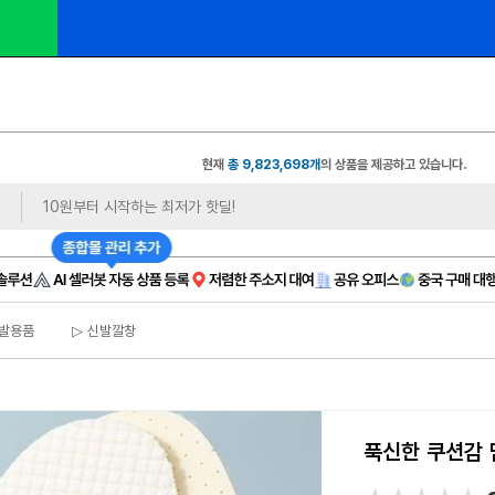
 1,
오너클랜 쇼핑몰 대표 연합 카페 🎉가입만 해도
현재
총 9,823,698개
의 상품을 제공하고 있습니다.
발용품
▷ 신발깔창
푹신한 쿠션감 