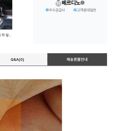
베르디노
우수공급사
고객응대일반
차량용 햇빛가리개 자동차커튼 차 앞유리 가림막
Q&A(0)
배송환불안내