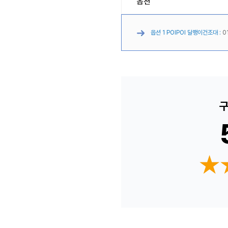
옵션
옵션 1 POIPOI 달팽이건조대 :
0
구
★
★