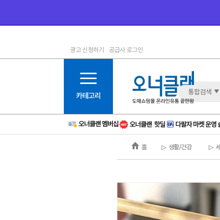
광고 신청하기
공급사 로그인
1등급
11등급
2등급
12등급
3등급
13등급
통합검색
4등급
14등급
5등급
15등급
6등급
16등급
홈
▷ 생활/건강
▷ 
7등급
17등급
8등급
신규
9등급
주의
10등급
BAD