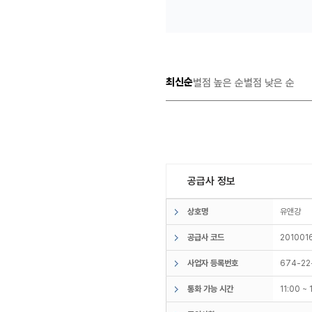
최신순
별점 높은 순
별점 낮은 순
공급사 정보
상호명
유앤강
공급사 코드
201001
사업자 등록번호
674-22
통화 가능 시간
11:00 ~