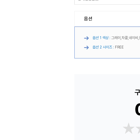
옵션
옵션 1 색상 :
그레이,차콜,네이비,
옵션 2 사이즈 :
FREE
구
★
★