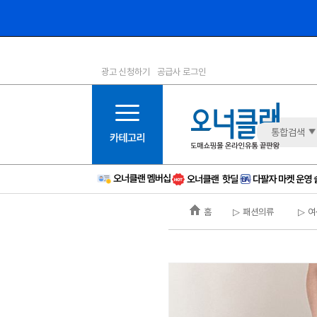
광고 신청하기
공급사 로그인
1등급
11등급
2등급
12등급
3등급
13등급
통합검색
4등급
14등급
5등급
15등급
6등급
16등급
홈
▷ 패션의류
▷ 여
7등급
17등급
8등급
신규
9등급
주의
10등급
BAD