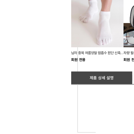
남자 중목 여름양말 땀흡수 원단 신축성 발가락양말
회원 전용
회원 
제품 상세 설명