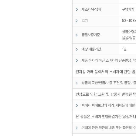
제조자/수입자
구멍가게
크기
52~103
상품수령후
품질보증기준
불불가/공
예상 배송기간
1일
제품 하자가 아닌 소비자의 단순변심, 착
전자상 거래 등에서의 소비자에 관한 법률
상품의 교환/반품/보증 조건 및 품질보증
변심으로 인한 교환 및 반품시 발송된 
피해자 피해보상의 처리, 재화등에 대한 
본 상품은 소비자분쟁해결기준(공정거래위
거래에 관한 약관의 내용 또는 확인할 수