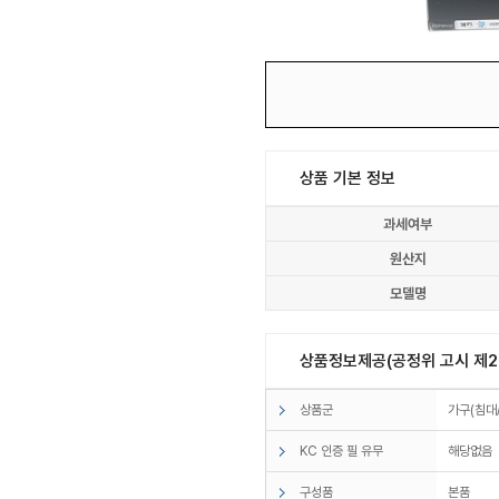
상품 기본 정보
과세여부
원산지
모델명
상품정보제공(공정위 고시 제20
상품군
가구(침대
KC 인증 필 유무
해당없음
구성품
본품