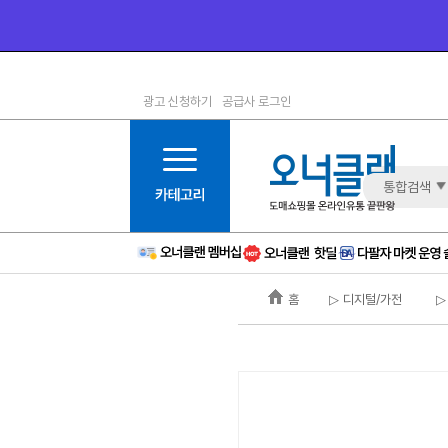
광고 신청하기
공급사 로그인
1등급
11등급
2등급
12등급
3등급
13등급
통합검색
4등급
14등급
5등급
15등급
6등급
16등급
홈
▷ 디지털/가전
▷
7등급
17등급
8등급
신규
9등급
주의
10등급
BAD