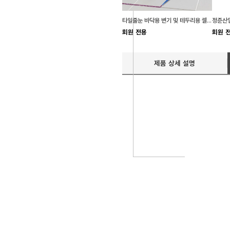
타일줄눈 바닥용 변기 및 테두리용 셀프 줄눈 보수제
정준산업
회원 전용
회원 
제품 상세 설명