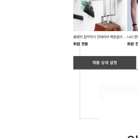
봄맞이 집꾸미기 인테리어 벽옷걸이 우드 후크 걸이
회원 전용
회원 
제품 상세 설명