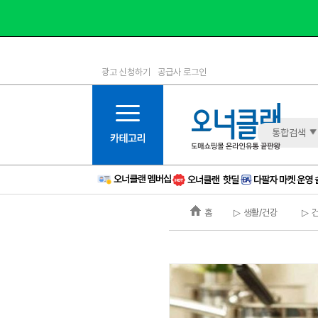
광고 신청하기
공급사 로그인
1등급
11등급
2등급
12등급
3등급
13등급
통합검색
4등급
14등급
5등급
15등급
6등급
16등급
홈
▷ 생활/건강
▷ 
7등급
17등급
8등급
신규
9등급
주의
10등급
BAD