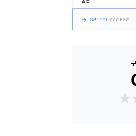
옵션
옵션 1 선택1 :
안경만,필름만
구
★
★