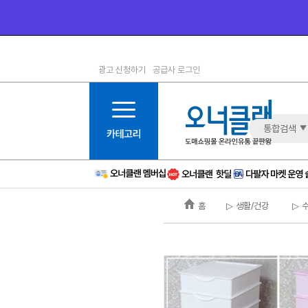
광고 신청하기
공급사 로그인
1등급
11등급
2등급
12등급
3등급
13등급
통합검색
4등급
14등급
5등급
15등급
6등급
16등급
홈
▷ 생활/건강
▷ 
7등급
17등급
8등급
신규
9등급
주의
10등급
BAD