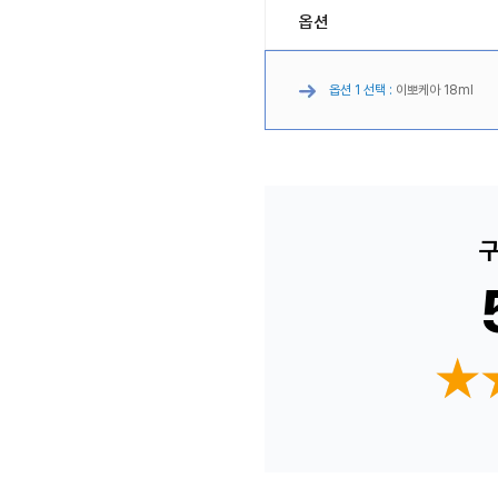
옵션
옵션 1 선택 :
이뽀케아 18ml
구
★
★