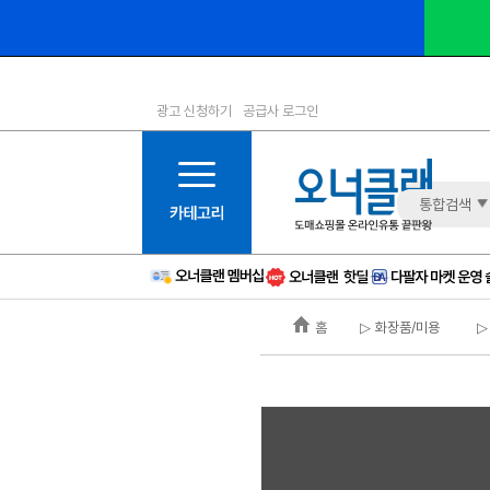
광고 신청하기
공급사 로그인
1등급
11등급
2등급
12등급
3등급
13등급
통합검색
4등급
14등급
5등급
15등급
6등급
16등급
홈
▷ 화장품/미용
▷
7등급
17등급
8등급
신규
9등급
주의
10등급
BAD