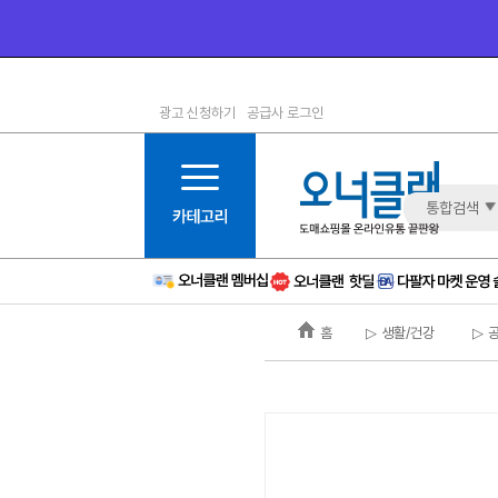
광고 신청하기
공급사 로그인
1등급
11등급
2등급
12등급
3등급
13등급
통합검색
4등급
14등급
5등급
15등급
6등급
16등급
홈
▷ 생활/건강
▷ 
7등급
17등급
8등급
신규
9등급
주의
10등급
BAD