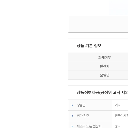
상품 기본 정보
과세여부
원산지
모델명
상품정보제공(공정위 고시 제20
상품군
기타
허가 관련
한국기계전
제조국 또는 원산지
중국