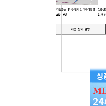
타일줄눈 바닥용 변기 및 테두리용 셀프 줄눈 보수제
정준산업
회원 전용
회원 
제품 상세 설명