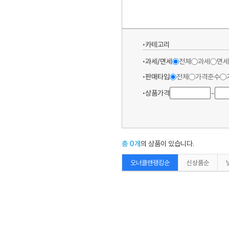
카테고리
과세/면세
전체
과세
면세
판매타입
전체
가격준수
상품가격
~
총
0
개
의 상품이 있습니다.
오너클랜랭킹순
신상품순