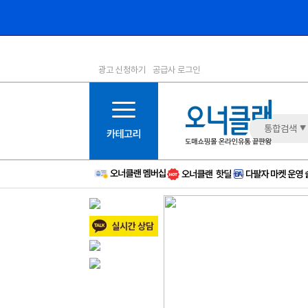
광고 신청하기
공급사 로그인
1등급
11등급
2등급
12등급
3등급
13등급
통합검색
4등급
14등급
5등급
15등급
6등급
16등급
7등급
17등급
8등급
신규
9등급
주의
10등급
BAD