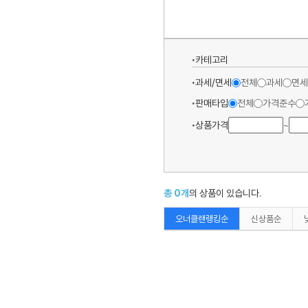
카테고리
과세/면세
전체
과세
면세
판매타입
전체
가격준수
상품가격
~
총
0
개
의 상품이 있습니다.
오너클랜랭킹순
신상품순