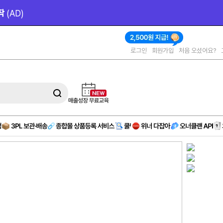
00원 
제공
로그인
회원가입
처음 오셨어요?