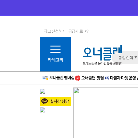
광고 신청하기
공급사 로그인
1등급
11등급
2등급
12등급
3등급
13등급
통합검색
4등급
14등급
5등급
15등급
6등급
16등급
7등급
17등급
8등급
신규
9등급
주의
10등급
BAD