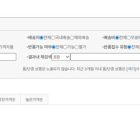
배송지
전체
국내배송
해외배송
배송비
전체
무료
가격자율
반품가능 여부
전체
가능
불가
반품접수 유형
전체
결과내 재검색
품/단종 상품은 노출되지 않습니다. 최근 3개월 이내 품/단종 상품은
[
여기
]
서
낮은가격순
높은가격순