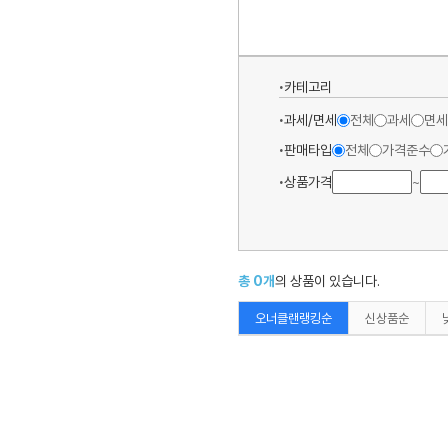
카테고리
과세/면세
전체
과세
면세
판매타입
전체
가격준수
상품가격
~
총
0
개
의 상품이 있습니다.
오너클랜랭킹순
신상품순