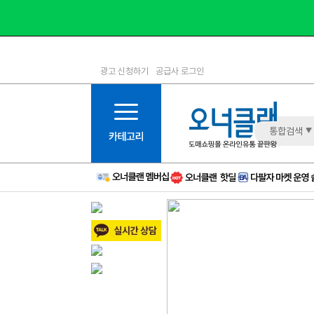
광고 신청하기
공급사 로그인
1등급
11등급
2등급
12등급
3등급
13등급
통합검색
4등급
14등급
5등급
15등급
6등급
16등급
7등급
17등급
8등급
신규
9등급
주의
10등급
BAD