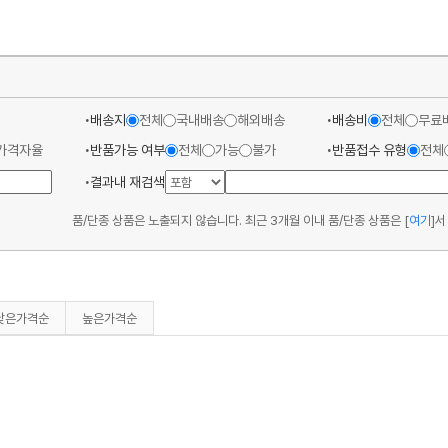
배송지
전체
국내배송
해외배송
배송비
전체
무료
가격자율
반품가능 여부
전체
가능
불가
반품접수 유형
전체
결과내 재검색
품/단종 상품은 노출되지 않습니다. 최근 3개월 이내 품/단종 상품은
[
여기
]
서
낮은가격순
높은가격순