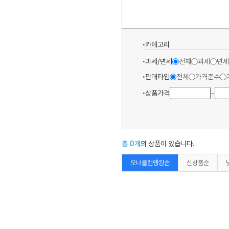
카테고리
과세/면세
전체
과세
면세
판매타입
전체
가격준수
상품가격
~
총
0
개
의 상품이 있습니다.
오너클랜랭킹순
신상품순