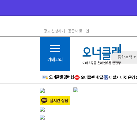
광고 신청하기
공급사 로그인
1등급
11등급
2등급
12등급
3등급
13등급
통합검색
4등급
14등급
5등급
15등급
6등급
16등급
7등급
17등급
8등급
신규
9등급
주의
10등급
BAD