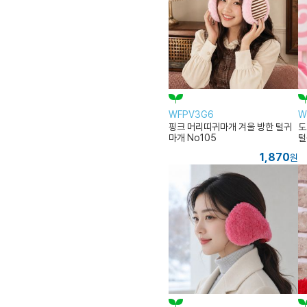
WFPV3G6
W
핑크 머리띠귀마개 겨울 방한 털귀
도
마개 No105
털
1,870
원