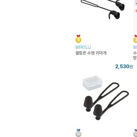
WFK1LIJ
W
셀링온 수영 귀마개
수
방
2,530
원