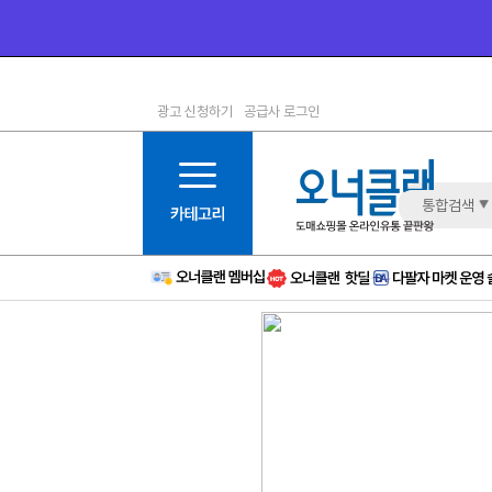
광고 신청하기
공급사 로그인
1등급
11등급
2등급
12등급
3등급
13등급
통합검색
4등급
14등급
5등급
15등급
6등급
16등급
7등급
17등급
8등급
신규
9등급
주의
10등급
BAD