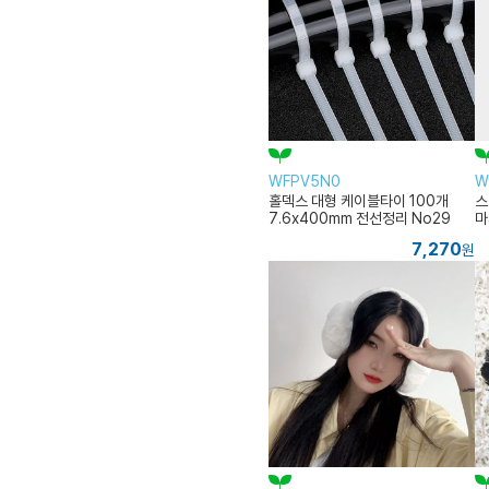
WFPV5N0
W
홀덱스 대형 케이블타이 100개
스
7.6x400mm 전선정리 No29
마
7,270
원