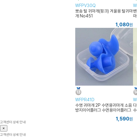
WFPV30Q
W
뽀송 털 귀마개(핑크) 겨울용 털귀마
밴
개 No451
마
1,080
원
WFPR41D
W
수영 귀마개 2P 수면용귀마개 소음
다
방지이어플러그 수면용이어플러그
수
수면이어플러그
1,590
원