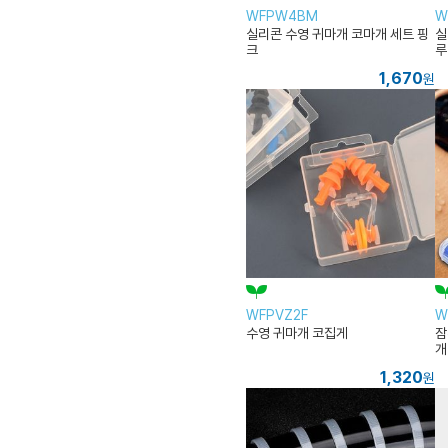
WFPW4BM
W
실리콘 수영 귀마개 코마개 세트 핑
실
크
루
1,670
원
WFPVZ2F
W
수영 귀마개 코집게
잠
개
1,320
원