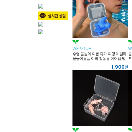
WFPZ1UH
W
수영 물놀이 여름 휴가 여행 데일리
물
물놀이용품 야외 활동용 이어캡 방
포
수
린
1,900
원