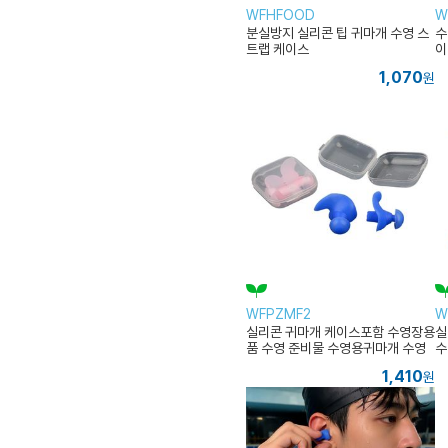
WFHFOOD
W
분실방지 실리콘 팁 귀마개 수영 스
수
트랩 케이스
이
1,070
원
WFPZMF2
W
실리콘 귀마개 케이스포함 수영장용
실
품 수영 준비물 수영용귀마개 수영
수
초보준비물 귀에물방지
실
1,410
원