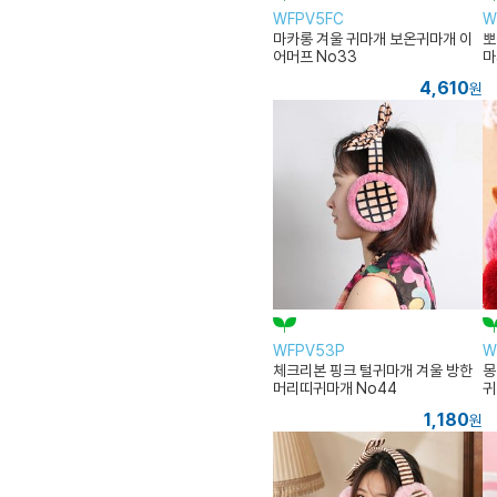
WFPV5FC
W
마카롱 겨울 귀마개 보온귀마개 이
뽀
어머프 No33
마
4,610
원
WFPV53P
W
체크리본 핑크 털귀마개 겨울 방한
몽
머리띠귀마개 No44
귀
1,180
원