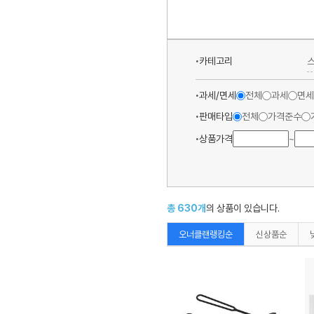
카테고리
과세/면세
전체
과세
면세
판매타입
전체
가격준수
상품가격
~
총
630
개
의 상품이 있습니다.
오너클랜랭킹순
신상품순