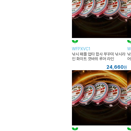
WFPXVC1
W
낚시 패플 업타 합사 쭈꾸미 낚시라
낚
인 화이트 갯바위 루어 라인
어
줄
24,660
원