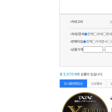
카테고리
과세/면세
전체
과세
면세
판매타입
전체
가격준수
상품가격
~
총
3,070
개
의 상품이 있습니다.
오너클랜랭킹순
신상품순