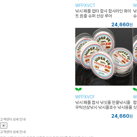
WFPXVCT
W
낚시 패플 업타 합사 합사라인 화이
낚
트 원줄 슈퍼 선상 루어
슈
24,660
원
WFPXVCF
W
낚시 패플 합사 낚싯줄 민물낚시줄
합
우럭선상낚시 낚시줄호수 낚시용품
싯
갈치낚시줄 삼치합사
낚
24,660
원