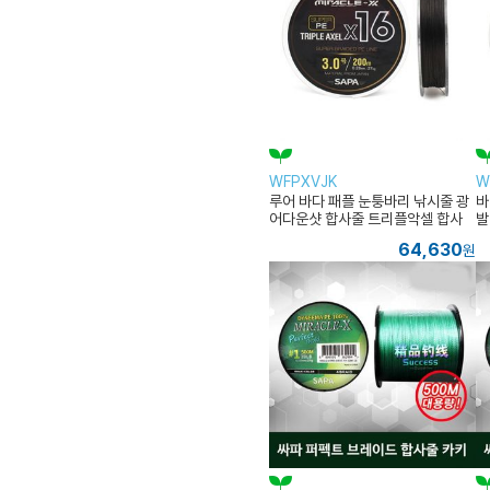
WFPXVJK
W
루어 바다 패플 눈퉁바리 낚시줄 광
바
어다운샷 합사줄 트리플악셀 합사
발
그린
64,630
원