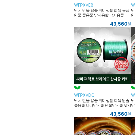
WFPXVE8
W
낚시 민물 용줄 취미생활 회색 용품
낚
원줄 줄용줄 낚시용합 낚시용줄
원
43,560
원
WFPXVDQ
W
낚시 민물 용줄 취미생활 회색 원줄
낚
줄용줄 바다낚시줄 민물낚시줄 낚시
낚
용줄
인
43,560
원