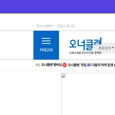
광고 신청하기
공급사 로그인
1등급
11등급
2등급
12등급
3등급
13등급
통합검색
4등급
14등급
5등급
15등급
6등급
16등급
7등급
17등급
8등급
신규
9등급
주의
10등급
BAD