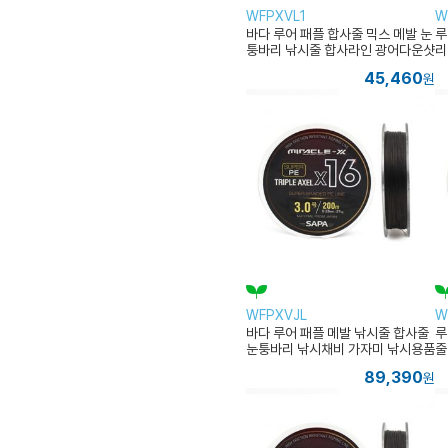
WFPXVL1
W
바다 루어 패플 합사줄 믹스 메발 눈
루
퉁바리 낚시줄 합사라인 광어다운샷
리
45,460
원
WFPXVJL
W
바다 루어 패플 메발 낚시줄 합사줄
루
눈퉁바리 낚시채비 가자미 낚시용품
줄
꾸
89,390
원