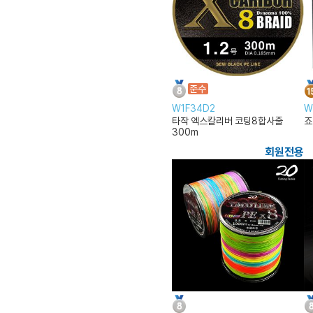
W1F34D2
W
타작 엑스칼리버 코팅8합사줄
죠
300m
회원전용