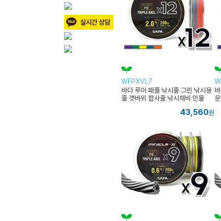
WFPXVL7
W
바다 루어 패플 낚시줄 그린 낚시용
바
줄 갯바위 합사줄 낚시채비 민물
운
43,560
원