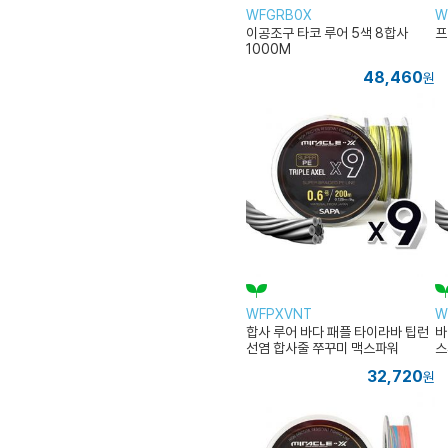
WFGRB0X
W
이공조구 타코 루어 5색 8합사
프
1000M
48,460
원
WFPXVNT
W
합사 루어 바다 패플 타이라바 팁런
바
선염 합사줄 쭈꾸미 맥스파워
스
32,720
원