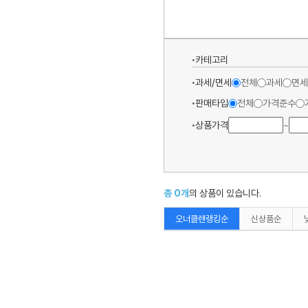
카테고리
과세/면세
전체
과세
면세
판매타입
전체
가격준수
상품가격
~
총
0
개
의 상품이 있습니다.
오너클랜랭킹순
신상품순