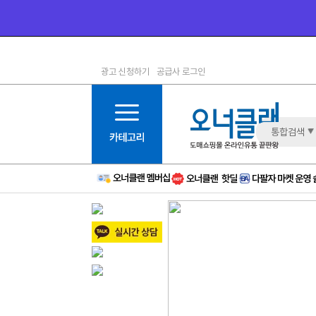
광고 신청하기
공급사 로그인
1등급
11등급
2등급
12등급
3등급
13등급
통합검색
4등급
14등급
5등급
15등급
6등급
16등급
7등급
17등급
8등급
신규
9등급
주의
10등급
BAD