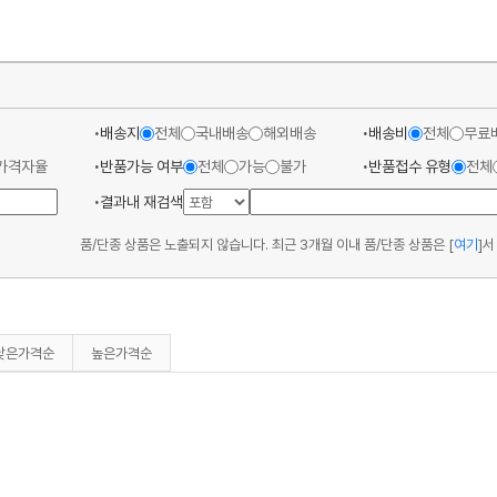
배송지
전체
국내배송
해외배송
배송비
전체
무료
가격자율
반품가능 여부
전체
가능
불가
반품접수 유형
전체
결과내 재검색
품/단종 상품은 노출되지 않습니다. 최근 3개월 이내 품/단종 상품은
[
여기
]
서
낮은가격순
높은가격순