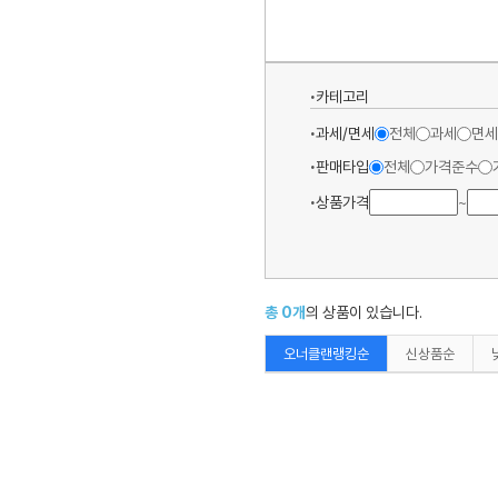
카테고리
과세/면세
전체
과세
면세
판매타입
전체
가격준수
상품가격
~
총
0
개
의 상품이 있습니다.
오너클랜랭킹순
신상품순