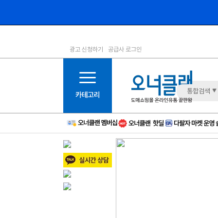
광고 신청하기
공급사 로그인
1등급
11등급
2등급
12등급
3등급
13등급
통합검색
4등급
14등급
5등급
15등급
6등급
16등급
7등급
17등급
8등급
신규
9등급
주의
10등급
BAD