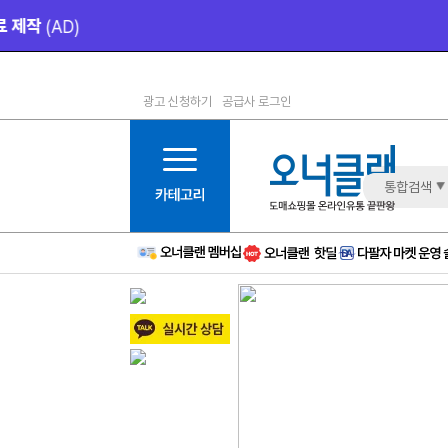
광고 신청하기
공급사 로그인
1등급
11등급
2등급
12등급
3등급
13등급
통합검색
4등급
14등급
5등급
15등급
6등급
16등급
7등급
17등급
8등급
신규
9등급
주의
10등급
BAD