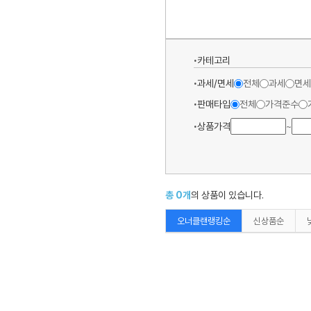
카테고리
과세/면세
전체
과세
면세
판매타입
전체
가격준수
상품가격
~
총
0
개
의 상품이 있습니다.
오너클랜랭킹순
신상품순