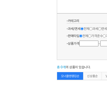
카테고리
과세/면세
전체
과세
면세
판매타입
전체
가격준수
상품가격
~
총
0
개
의 상품이 있습니다.
오너클랜랭킹순
신상품순