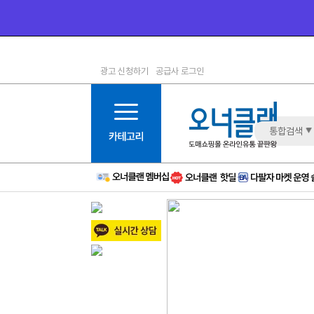
광고 신청하기
공급사 로그인
1등급
11등급
2등급
12등급
3등급
13등급
통합검색
4등급
14등급
5등급
15등급
6등급
16등급
7등급
17등급
8등급
신규
9등급
주의
10등급
BAD