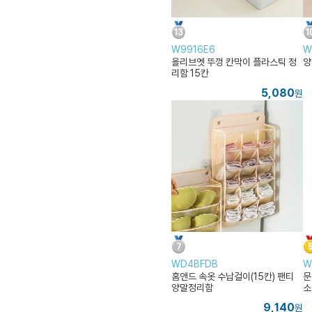
W9916E6
W
올리브엣 뚜껑 칸막이 플라스틱 정
양
리함 15칸
5,080
원
WD4BFDB
W
홈앤드 속옷 수납걸이(15칸) 팬티
문
양말정리함
소
9,140
원