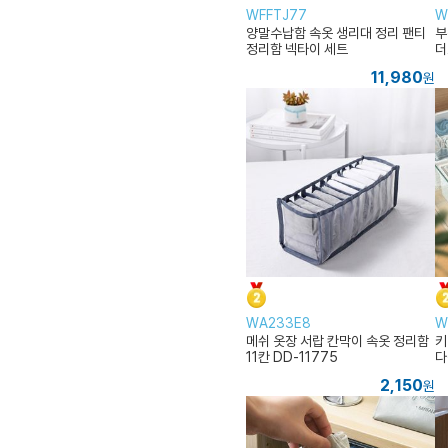
WFFTJ77
W
양말수납함 속옷 생리대 정리 팬티
부
정리함 넥타이 세트
더
11,980
원
WA233E8
W
메쉬 옷장 서랍 칸막이 속옷 정리함
키
11칸 DD-11775
다
2,150
원