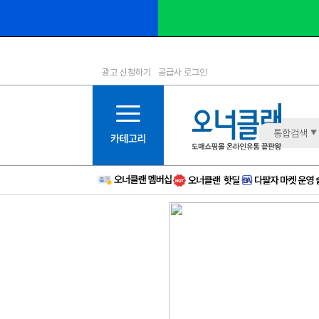
광고 신청하기
공급사 로그인
1등급
11등급
2등급
12등급
3등급
13등급
통합검색
4등급
14등급
5등급
15등급
6등급
16등급
7등급
17등급
8등급
신규
9등급
주의
10등급
BAD