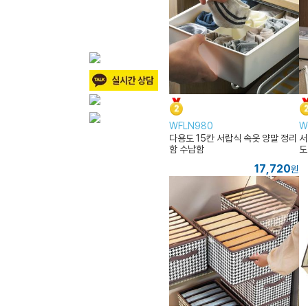
WFLN980
W
다용도 15칸 서랍식 속옷 양말 정리
서
함 수납함
도
17,720
원