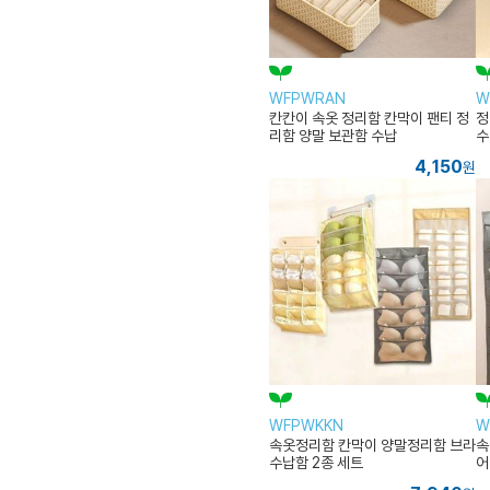
WFPWRAN
W
칸칸이 속옷 정리함 칸막이 팬티 정
정
리함 양말 보관함 수납
수
4,150
원
WFPWKKN
W
속옷정리함 칸막이 양말정리함 브라
속
수납함 2종 세트
어