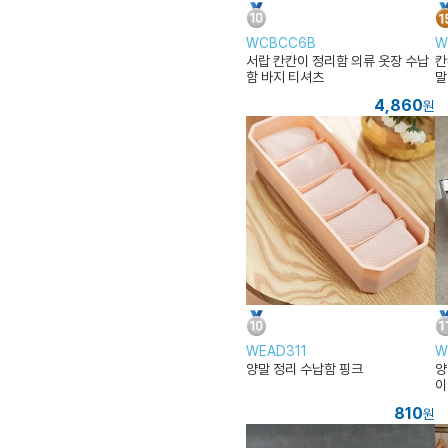
WCBCC6B
W
서랍 칸칸이 정리함 의류 옷장 수납
칸
함 바지 티셔츠
말
4,860
원
WEAD311
W
양말 정리 수납함 핑크
양
이
810
원