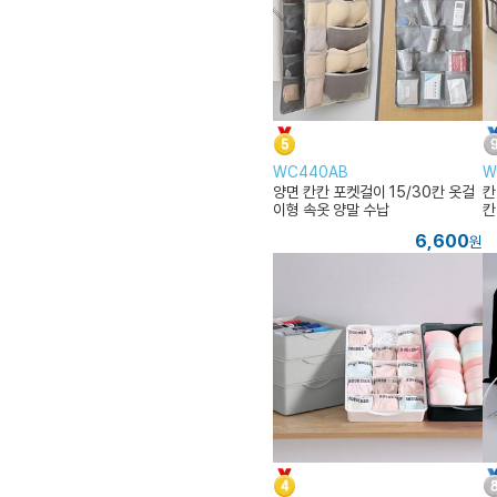
WC440AB
W
양면 칸칸 포켓걸이 15/30칸 옷걸
칸
이형 속옷 양말 수납
칸
6,600
원