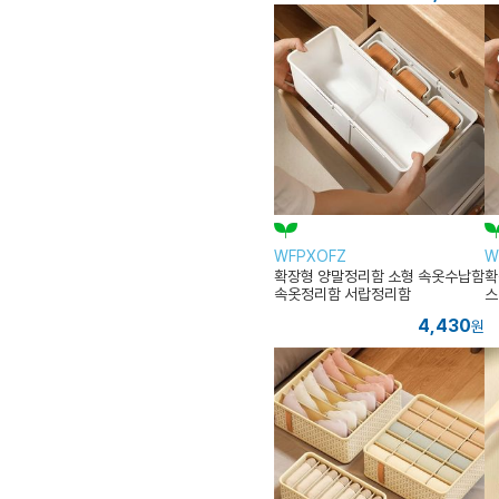
WFPXOFZ
W
확장형 양말정리함 소형 속옷수납함
확
속옷정리함 서랍정리함
스
4,430
원