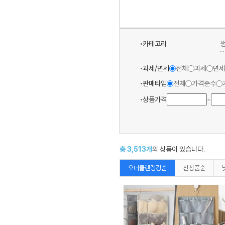
카테고리
과세/면세
전체
과세
면세
판매타입
전체
가격준수
상품가격
~
총
3,513
개
의 상품이 있습니다.
오너클랜랭킹순
신상품순