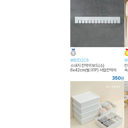
WB1D2C8
W
스내지 칸막이보드(소)
칸
6x42cm(벌크1P) 서랍칸막이
속
350
원