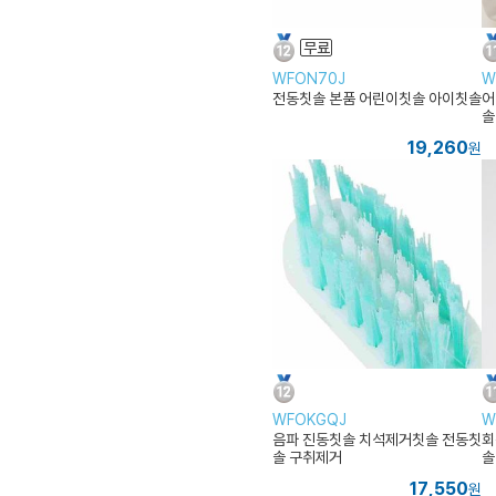
WFON70J
W
전동칫솔 본품 어린이칫솔 아이칫솔
어
솔
19,260
원
WFOKGQJ
W
음파 진동칫솔 치석제거칫솔 전동칫
회
솔 구취제거
솔
17,550
원