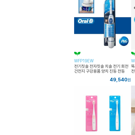
WFP19EW
W
전기칫솔 전자칫솔 치솔 전기 회전
똑
건전지 구강용품 양치 진동 전동
전
49,540
원