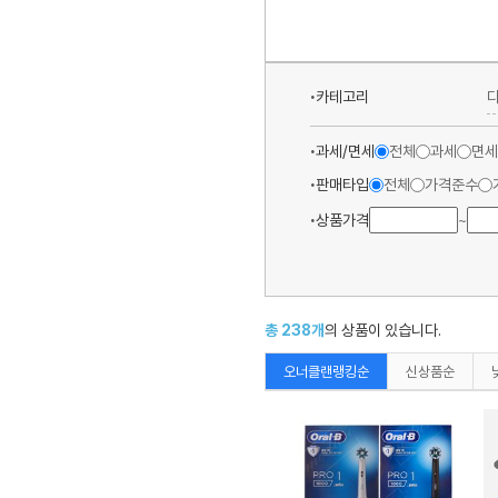
카테고리
과세/면세
전체
과세
면세
판매타입
전체
가격준수
상품가격
~
총
238
개
의 상품이 있습니다.
오너클랜랭킹순
신상품순