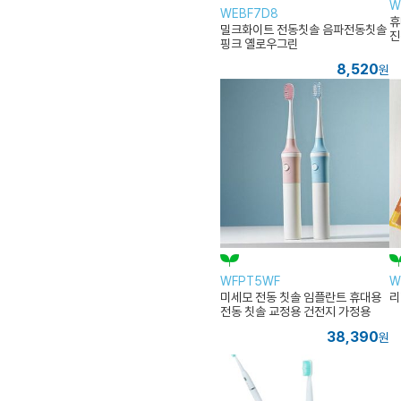
W
WEBF7D8
휴
밀크화이트 전동칫솔 음파전동칫솔
진
핑크 옐로우그린
8,520
원
WFPT5WF
W
미세모 전동 칫솔 임플란트 휴대용
리
전동 칫솔 교정용 건전지 가정용
38,390
원