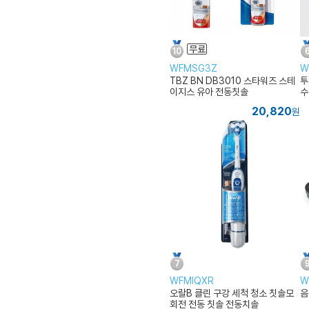
WFMSG3Z
W
TBZ BN DB3010 스타워즈 스테
투
이지스 유아 전동칫솔
수
20,820
원
WFMIQXR
W
오랄B 클린 구강 세척 청소 칫솔모
음
회전 전동 칫솔 전동치솔