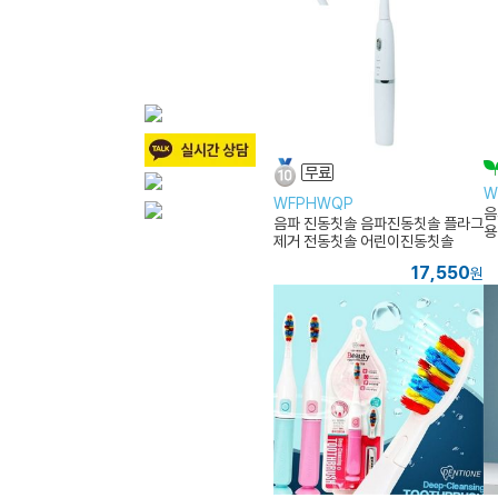
W
WFPHWQP
음
음파 진동칫솔 음파진동칫솔 플라그
용
제거 전동칫솔 어린이진동칫솔
17,550
원