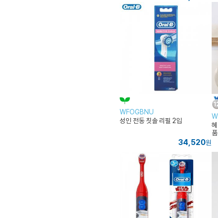
WFOGBNU
W
성인 전동 칫솔 리필 2입
혜
품
이
34,520
원