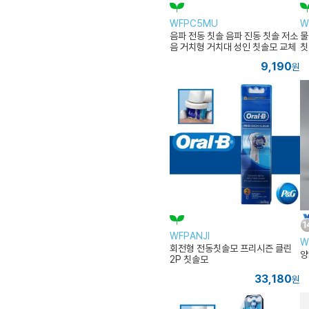
WFPC5MU
W
음파 전동 칫솔 음파 진동 칫솔 저소
물
음 거치형 거치대 성인 칫솔모 교체
칫
용 흡착판 치석 구강 치아 리필
용
9,190
원
WFPANJI
W
회전형 전동칫솔모 프리시즌 클린
양
2P 칫솔모
33,180
원