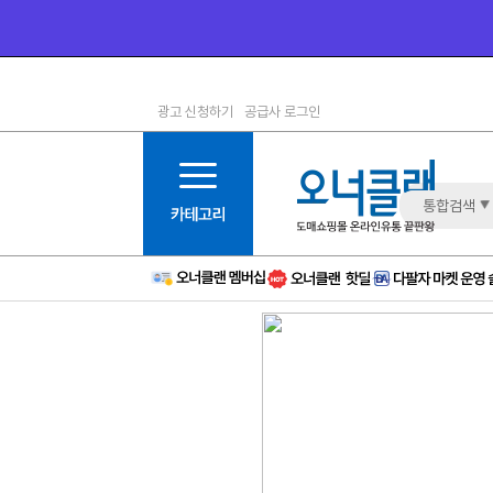
광고 신청하기
공급사 로그인
1등급
11등급
2등급
12등급
3등급
13등급
통합검색
4등급
14등급
5등급
15등급
6등급
16등급
7등급
17등급
8등급
신규
9등급
주의
10등급
BAD