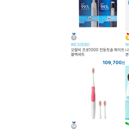
WE30EBD
W
오랄비 프로1000 전동칫솔 화이트
나
블랙세트
본
109,700
원