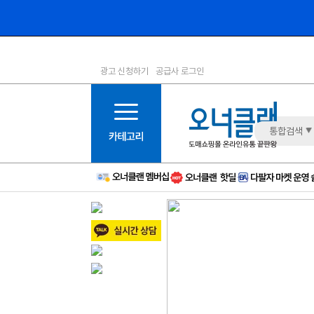
광고 신청하기
공급사 로그인
1등급
11등급
2등급
12등급
3등급
13등급
통합검색
4등급
14등급
5등급
15등급
6등급
16등급
7등급
17등급
8등급
신규
9등급
주의
10등급
BAD