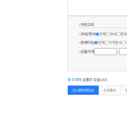
카테고리
과세/면세
전체
과세
면세
판매타입
전체
가격준수
상품가격
~
총
0
개
의 상품이 있습니다.
오너클랜랭킹순
신상품순