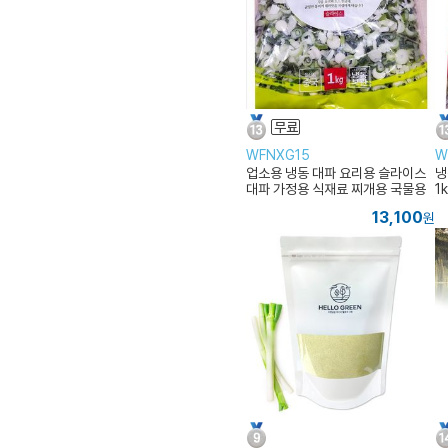
WFNXG15
W
업소용 냉동 대파 요리용 슬라이스
냉
대파 가정용 식재료 찌개용 국물용
1
썰
13,100
원