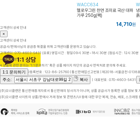
WACC634
W
헬로우그린 천연 조미료 국산 대파
냉
가루 250g(팩)
흙
14,710
원