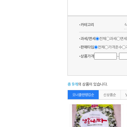
카테고리
과세/면세
전체
과세
면세
판매타입
전체
가격준수
상품가격
~
총
9
개
의 상품이 있습니다.
오너클랜랭킹순
신상품순