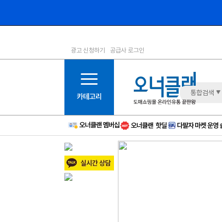
광고 신청하기
공급사 로그인
1등급
11등급
2등급
12등급
3등급
13등급
통합검색
4등급
14등급
5등급
15등급
6등급
16등급
7등급
17등급
8등급
신규
9등급
주의
10등급
BAD